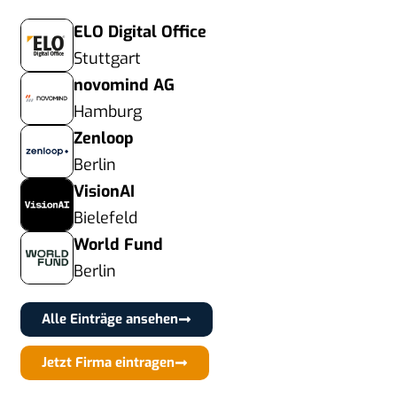
ELO Digital Office
Stuttgart
novomind AG
Hamburg
Zenloop
Berlin
VisionAI
Bielefeld
World Fund
Berlin
Alle Einträge ansehen
Jetzt Firma eintragen