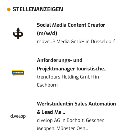
STELLENANZEIGEN
Social Media Content Creator
(m/w/d)
moveUP Media GmbH
in
Düsseldorf
Anforderungs- und
Projektmanager touristische...
trendtours Holding GmbH
in
Eschborn
Werkstudent:in Sales Automation
& Lead Ma...
d.velop AG
in
Bocholt, Gescher,
Meppen, Münster, Osn...