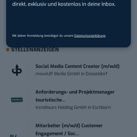
direkt, exklusiv und kostenlos in deine Inbox.
Tag UPDATE, unser Tech-Briefing mit den
wichtigsten News des Tages – und sichern sich
damit ihren Vorsprung.
Hier kannst du dich
kostenlos anmelden.
Mit deiner Anmeldung bestätigst du unsere
Datenschutzerklärung
.
STELLENANZEIGEN
Social Media Content Creator (m/w/d)
moveUP Media GmbH
in
Düsseldorf
Anforderungs- und Projektmanager
touristische...
trendtours Holding GmbH
in
Eschborn
Mitarbeiter (m/w/d) Customer
Engagement / Soc...