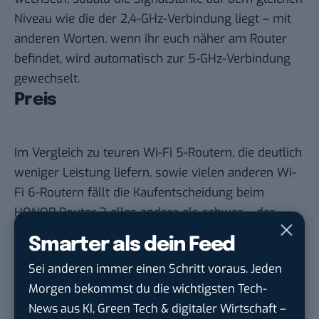
Niveau wie die der 2,4-GHz-Verbindung liegt – mit
anderen Worten, wenn ihr euch näher am Router
befindet, wird automatisch zur 5-GHz-Verbindung
gewechselt.
Preis
Im Vergleich zu teuren Wi-Fi 5-Routern, die deutlich
weniger Leistung liefern, sowie vielen anderen Wi-
Fi 6-Routern fällt die Kaufentscheidung beim
HONOR Router 3 alles andere als schwer – der
Preis liegt nämlich bei nur
79,90 Euro.
Smarter als dein Feed
Sei anderen immer einen Schritt voraus. Jeden
Du möchtest nicht abgehängt werden
, wenn es um
Morgen bekommst du die wichtigsten Tech-
KI, Green Tech und die Tech-Themen von Morgen
News aus KI, Green Tech & digitaler Wirtschaft –
geht? Über 12.000 smarte Leser bekommen jeden