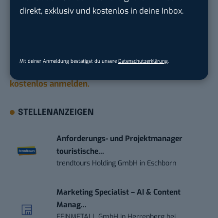
Du möchtest nicht abgehängt werden
, wenn es um
direkt, exklusiv und kostenlos in deine Inbox.
KI, Green Tech und die Tech-Themen von Morgen
geht? Über 12.000 smarte Leser bekommen jeden
Tag UPDATE, unser Tech-Briefing mit den
wichtigsten News des Tages – und sichern sich
Mit deiner Anmeldung bestätigst du unsere
Datenschutzerklärung
.
damit ihren Vorsprung.
Hier kannst du dich
kostenlos anmelden.
STELLENANZEIGEN
Anforderungs- und Projektmanager
touristische...
trendtours Holding GmbH
in
Eschborn
Marketing Specialist – AI & Content
Manag...
FEINMETALL GmbH
in
Herrenberg bei