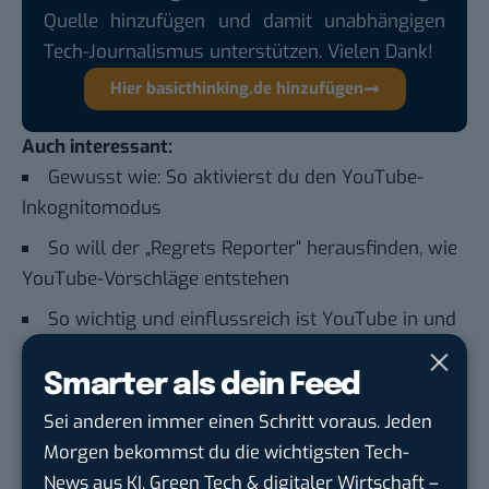
Quelle hinzufügen und damit unabhängigen
Tech-Journalismus unterstützen. Vielen Dank!
Hier basicthinking.de hinzufügen
Auch interessant:
Gewusst wie: So aktivierst du den YouTube-
Inkognitomodus
So will der „Regrets Reporter“ herausfinden, wie
YouTube-Vorschläge entstehen
So wichtig und einflussreich ist YouTube in und
für Deutschland
Smarter als dein Feed
YouTube zwingt seine Nutzer zu Untertiteln –
und wir können uns nicht wehren
Sei anderen immer einen Schritt voraus. Jeden
Morgen bekommst du die wichtigsten Tech-
News aus KI, Green Tech & digitaler Wirtschaft –