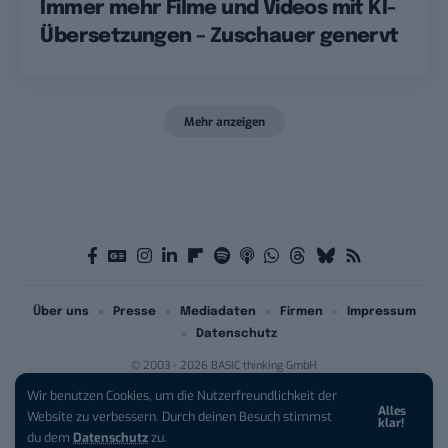
Immer mehr Filme und Videos mit KI-
Übersetzungen – Zuschauer genervt
Mehr anzeigen
Über uns
Presse
Mediadaten
Firmen
Impressum
Datenschutz
© 2003 - 2026 BASIC thinking GmbH
Wir benutzen Cookies, um die Nutzerfreundlichkeit der
Alles
iPhone 17 Pro sichern:
Für 1 € +
Website zu verbessern. Durch deinen Besuch stimmst
klar!
200 € Hardware-Bonus!
du dem
Datenschutz
zu.