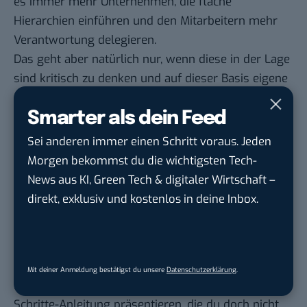
es immer mehr Unternehmen, die flache
Hierarchien einführen und den Mitarbeitern mehr
Verantwortung delegieren.
Das geht aber natürlich nur, wenn diese in der Lage
sind kritisch zu denken und auf dieser Basis eigene
Entscheidungen zu treffen. Dabei spielt die
Smarter als dein Feed
Organisation eine wichtige Rolle. Wie sieht sie
kritisch denkende Mitarbeiter? Steht sie ihren
Sei anderen immer einen Schritt voraus. Jeden
Vorschlägen im Weg oder wird respektvolle Kritik
Morgen bekommst du die wichtigsten Tech-
belohnt?
News aus KI, Green Tech & digitaler Wirtschaft –
Wie kannst du kritisches Denken
direkt, exklusiv und kostenlos in deine Inbox.
lernen?
Kommen wir nun zu konkreten Tipps und Tricks.
Wie aus meinen anderen Artikeln zu „Future Work
Mit deiner Anmeldung bestätigst du unsere
Datenschutzerklärung
.
Skills“, möchte ich dir auch hier keine trockene 10-
Schritte-Anleitung präsentieren, die du doch nicht