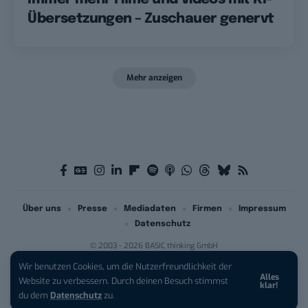
Übersetzungen – Zuschauer genervt
Mehr anzeigen
Über uns
Presse
Mediadaten
Firmen
Impressum
Datenschutz
© 2003 - 2026 BASIC thinking GmbH
Wir benutzen Cookies, um die Nutzerfreundlichkeit der
Alles
iPhone 17 Pro sichern:
Für 1 € +
Website zu verbessern. Durch deinen Besuch stimmst
klar!
200 € Hardware-Bonus!
du dem
Datenschutz
zu.