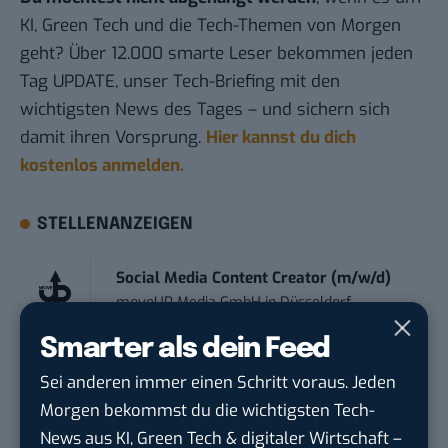
KI, Green Tech und die Tech-Themen von Morgen
geht? Über 12.000 smarte Leser bekommen jeden
Tag UPDATE, unser Tech-Briefing mit den
wichtigsten News des Tages – und sichern sich
damit ihren Vorsprung.
Hier kannst du dich
kostenlos anmelden.
STELLENANZEIGEN
Social Media Content Creator (m/w/d)
moveUP Media GmbH
in
Düsseldorf
Smarter als dein Feed
Anforderungs- und Projektmanager
Sei anderen immer einen Schritt voraus. Jeden
touristische...
Morgen bekommst du die wichtigsten Tech-
trendtours Holding GmbH
in
Eschborn
News aus KI, Green Tech & digitaler Wirtschaft –