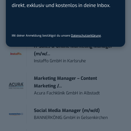
direkt, exklusiv und kostenlos in deine Inbox.
Content Marketing Specialist Product &
Te...
Ferdinand Bilstein GmbH & Co. KG
in
Ennepetal
Mit deiner Anmeldung bestätigst du unsere
Datenschutzerklärung
.
IT Sales & Online Marketing Manager
(m/w/...
Instaffo GmbH
in
Karlsruhe
Marketing Manager – Content
Marketing /...
Acura Fachklinik GmbH
in
Albstadt
Social Media Manager (m/w/d)
BANNERKÖNIG GmbH
in
Gelsenkirchen