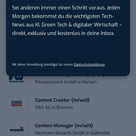
Sei anderen immer einen Schritt voraus. Jeden
Social Media Content Creator (m/w/d)
Morgen bekommst du die wichtigsten Tech-
moveUP Media GmbH
in
Düsseldorf
News aus KI, Green Tech & digitaler Wirtschaft –
direkt, exklusiv und kostenlos in deine Inbox.
Anforderungs- und Projektmanager
touristische...
trendtours Holding GmbH
in
Eschborn
Mit deiner Anmeldung bestätigst du unsere
Datenschutzerklärung
.
Social Media Specialist (w/m/d)
Personalwerk GmbH
in
Karben
Content Creator (m/w/d)
OAS AG
in
Bremen
Content-Manager (m/w/d)
Hermann Sewerin GmbH
in
Gütersloh