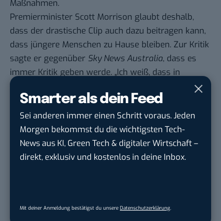
Maßnahmen.
Premierminister Scott Morrison glaubt deshalb,
dass der drastische Clip auch dazu beitragen kann,
dass jüngere Menschen zu Hause bleiben. Zur Kritik
sagte er gegenüber
Sky News Australia
, dass es
immer Kritik geben werde. „Ich weiß, dass in
wenigen Wochen die Kritiker sagen werden, dass
Smarter als dein Feed
die Werbung viel viel heftiger hätte sein sollen.“
Auch interessant:
Sei anderen immer einen Schritt voraus. Jeden
Keine Corona-Impfung? Immer mehr Mitarbeiter
Morgen bekommst du die wichtigsten Tech-
werden gekündigt
News aus KI, Green Tech & digitaler Wirtschaft –
direkt, exklusiv und kostenlos in deine Inbox.
Corona-Impfpflicht für Arbeitnehmer: Muss ich
mich impfen lassen?
#StayHome: Dieser grandiose Werbespot wurde
komplett remote erstellt
Mit deiner Anmeldung bestätigst du unsere
Datenschutzerklärung
.