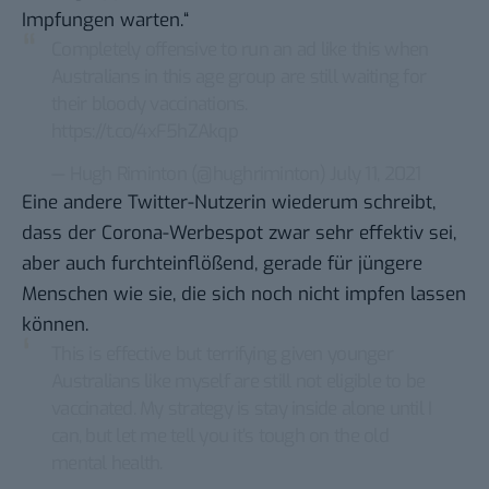
Impfungen warten.“
Completely offensive to run an ad like this when
Australians in this age group are still waiting for
their bloody vaccinations.
https://t.co/4xF5hZAkqp
— Hugh Riminton (@hughriminton)
July 11, 2021
Eine andere Twitter-Nutzerin wiederum schreibt,
dass der Corona-Werbespot zwar sehr effektiv sei,
aber auch furchteinflößend, gerade für jüngere
Menschen wie sie, die sich noch nicht impfen lassen
können.
This is effective but terrifying given younger
Australians like myself are still not eligible to be
vaccinated. My strategy is stay inside alone until I
can, but let me tell you it’s tough on the old
mental health.