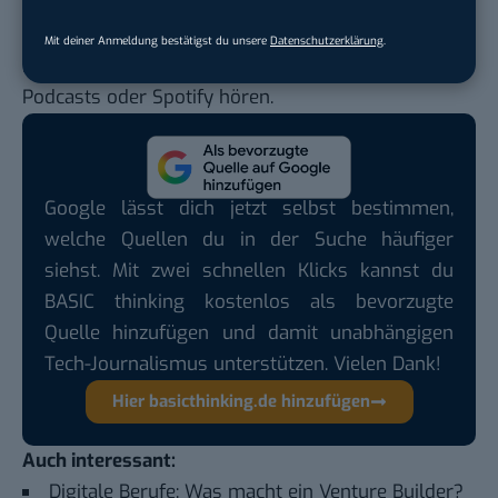
nach Vorbildern suchen sollten – das alles könnt
ihr außerdem in Episode 41 des #ErfolgsgeDANKE-
Mit deiner Anmeldung bestätigst du unsere
Datenschutzerklärung
.
Podcasts bei
Apple Podcasts
,
Deezer
,
Google
Podcasts
oder
Spotify
hören.
Google lässt dich jetzt selbst bestimmen,
welche Quellen du in der Suche häufiger
siehst. Mit zwei schnellen Klicks kannst du
BASIC thinking kostenlos als bevorzugte
Quelle hinzufügen und damit unabhängigen
Tech-Journalismus unterstützen. Vielen Dank!
Hier basicthinking.de hinzufügen
Auch interessant:
Digitale Berufe: Was macht ein Venture Builder?