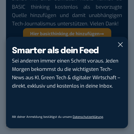
BASIC thinking kostenlos als bevorzugte
Quelle hinzufügen und damit unabhängigen
Tech-Journalismus unterstützen. Vielen Dank!
Hier basicthinking.de hinzufügen
Auch interessant:
Smarter als dein Feed
Netflix und Gaming: Was plant der Streaming-
Sei anderen immer einen Schritt voraus. Jeden
Riese denn jetzt?
Morgen bekommst du die wichtigsten Tech-
News aus KI, Green Tech & digitaler Wirtschaft –
Weißt du noch damals, als wir … unsere Tage
direkt, exklusiv und kostenlos in deine Inbox.
mit dem Gameboy Color verbracht haben?
Nach Kurs-Rallye: Wie geht es Gamestop
eigentlich wirtschaftlich?
PS5, Xbox X und Switch: Das sind die 10
Mit deiner Anmeldung bestätigst du unsere
Datenschutzerklärung
.
begehrtesten Games 2021