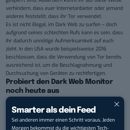
gesperrt sind. Außerdem könnt ihr auf diese Weise
verhindern, dass euer Internetanbieter oder jemand
anderes feststellt, dass ihr Tor verwendet.
Es ist nicht illegal, im Dark Web zu surfen – doch
aufgrund seines schlechten Rufs kann es sein, dass
ihr dadurch unnötige Aufmerksamkeit auf euch
zieht. In den USA wurde beispielsweise 2016
beschlossen, dass die Verwendung von Tor bereits
ausreichend ist, um die Beschlagnahmung und
Durchsuchung von Geräten zu rechtfertigen.
Probiert den Dark Web Monitor
noch heute aus
Smarter als dein Feed
Ihr könnt über die
NordVPN
App für iOS auf das
Sei anderen immer einen Schritt voraus. Jeden
Tool zugreifen. Schnappt euch euer Smartphone,
Morgen bekommst du die wichtigsten Tech-
öffnet die App, ruft die Einstellungen auf und