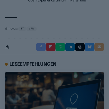
Open Experience GmbH
in
Karlsruhe
THEMEN:
BT
VPN
LESEEMPFEHLUNGEN