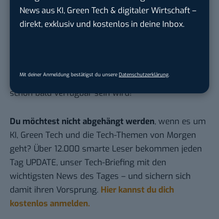
News aus KI, Green Tech & digitaler Wirtschaft –
aktiviert dann den Dark Web Monitor. Im Moment
direkt, exklusiv und kostenlos in deine Inbox.
hat Nord ein
Cyber-Montag-Angebot, bei dem Sie 2
Jahre für 75,65 plus 3 Gratismonate erhalten
können
!
Android-Nutzer müssen sich noch etwas gedulden
Mit deiner Anmeldung bestätigst du unsere
Datenschutzerklärung
.
– ich habe gehört, dass der
Dark Web Monitor
aber
schon bald verfügbar sein wird!
Du möchtest nicht abgehängt werden
, wenn es um
KI, Green Tech und die Tech-Themen von Morgen
geht? Über 12.000 smarte Leser bekommen jeden
Tag UPDATE, unser Tech-Briefing mit den
wichtigsten News des Tages – und sichern sich
damit ihren Vorsprung.
Hier kannst du dich
kostenlos anmelden.