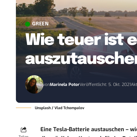
GREEN
Wie teuer ist e
auszutausche
von
Marinela Potor
Veröffentlicht: 5. Okt. 2021
Akt
Unsplash / Vlad Tchompalov
Eine Tesla-Batterie austauschen – wi