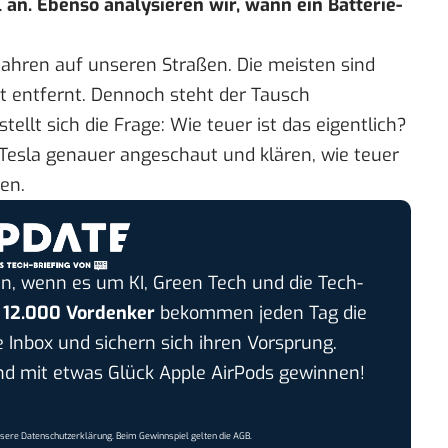
 an. Ebenso analysieren wir, wann ein Batterie-
 Jahren auf unseren Straßen. Die meisten sind
t entfernt. Dennoch steht der Tausch
llt sich die Frage: Wie teuer ist das eigentlich?
 Tesla genauer angeschaut und klären, wie teuer
hen.
n, wenn es um KI, Green Tech und die Tech-
r
12.000 Vordenker
bekommen jeden Tag die
e Inbox und sichern sich ihren Vorsprung.
 mit etwas Glück Apple AirPods gewinnen!
nsere
Datenschutzerklärung
. Beim Gewinnspiel gelten die
AGB
.