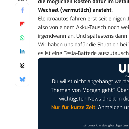
Teilen
die möglichen Kosten dafür im Detail
Wechsel (vermutlich) ansteht.
Elektroautos fahren erst seit einigen
also von einem Akku-Tausch noch wei
irgendwann an. Und spätestens dann ste
Wir haben uns dafür die Situation bei
es ist eine Tesla-Batterie auszutausc
Du willst nicht abgehängt werde
Themen von Morgen geht? Übe
wichtigsten News direkt in di
Nur für kurze Zeit:
Anmelden und
Mit deiner Anmeldung bestätigst du u