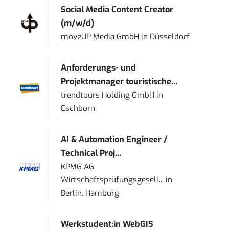
Social Media Content Creator
(m/w/d)
moveUP Media GmbH
in
Düsseldorf
Anforderungs- und
Projektmanager touristische...
trendtours Holding GmbH
in
Eschborn
AI & Automation Engineer /
Technical Proj...
KPMG AG
Wirtschaftsprüfungsgesell...
in
Berlin, Hamburg
Werkstudent:in WebGIS