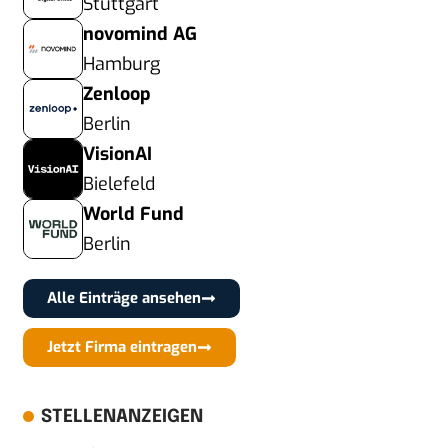
Stuttgart
novomind AG
Hamburg
Zenloop
Berlin
VisionAI
Bielefeld
World Fund
Berlin
Alle Einträge ansehen
Jetzt Firma eintragen
STELLENANZEIGEN