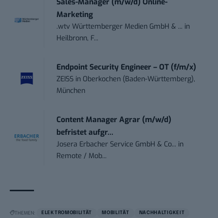
Sales-Manager (m/w/d) Online-
Marketing
.wtv Württemberger Medien GmbH & ...
in
Heilbronn, F...
Endpoint Security Engineer – OT (f/m/x)
ZEISS
in
Oberkochen (Baden-Württemberg),
München
Content Manager Agrar (m/w/d)
befristet aufgr...
Josera Erbacher Service GmbH & Co...
in
Remote / Mob...
THEMEN:
ELEKTROMOBILITÄT
MOBILITÄT
NACHHALTIGKEIT