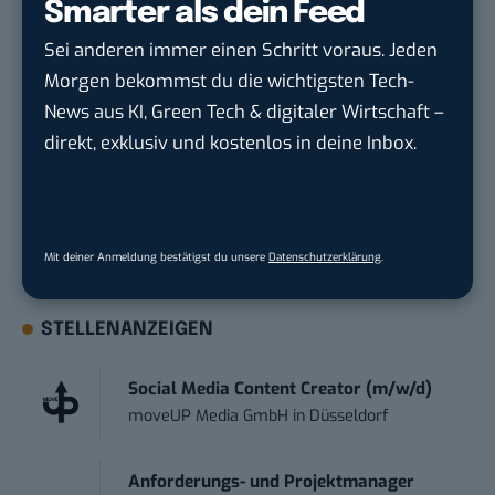
im Sturm
Smarter als dein Feed
Sei anderen immer einen Schritt voraus. Jeden
Du möchtest nicht abgehängt werden
, wenn es um
Morgen bekommst du die wichtigsten Tech-
KI, Green Tech und die Tech-Themen von Morgen
News aus KI, Green Tech & digitaler Wirtschaft –
geht? Über 12.000 smarte Leser bekommen jeden
direkt, exklusiv und kostenlos in deine Inbox.
Tag UPDATE, unser Tech-Briefing mit den
wichtigsten News des Tages – und sichern sich
damit ihren Vorsprung.
Hier kannst du dich
Mit deiner Anmeldung bestätigst du unsere
Datenschutzerklärung
.
kostenlos anmelden.
STELLENANZEIGEN
Social Media Content Creator (m/w/d)
moveUP Media GmbH
in
Düsseldorf
Anforderungs- und Projektmanager