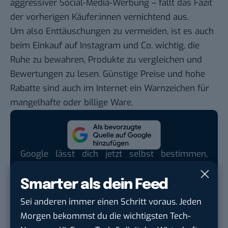
aggressiver Social-Media-Werbung – fällt das Fazit
der vorherigen Käufer:innen vernichtend aus.
Um also Enttäuschungen zu vermeiden, ist es auch
beim Einkauf auf Instagram und Co. wichtig, die
Ruhe zu bewahren, Produkte zu vergleichen und
Bewertungen zu lesen. Günstige Preise und hohe
Rabatte sind auch im Internet ein Warnzeichen für
mangelhafte oder billige Ware.
Google lässt dich jetzt selbst bestimmen,
welche Quellen du in der Suche häufiger
siehst. Mit zwei schnellen Klicks kannst du
Smarter als dein Feed
BASIC thinking kostenlos als bevorzugte
Sei anderen immer einen Schritt voraus. Jeden
Quelle hinzufügen und damit unabhängigen
Morgen bekommst du die wichtigsten Tech-
Tech-Journalismus unterstützen. Vielen Dank!