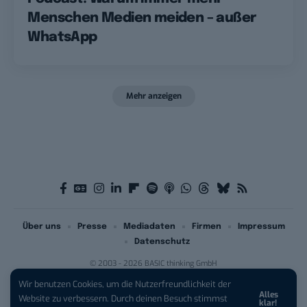
Menschen Medien meiden – außer
WhatsApp
Mehr anzeigen
Über uns
Presse
Mediadaten
Firmen
Impressum
Datenschutz
© 2003 - 2026 BASIC thinking GmbH
Wir benutzen Cookies, um die Nutzerfreundlichkeit der
Alles
iPhone 17 Pro sichern:
Für 1 € +
Website zu verbessern. Durch deinen Besuch stimmst
klar!