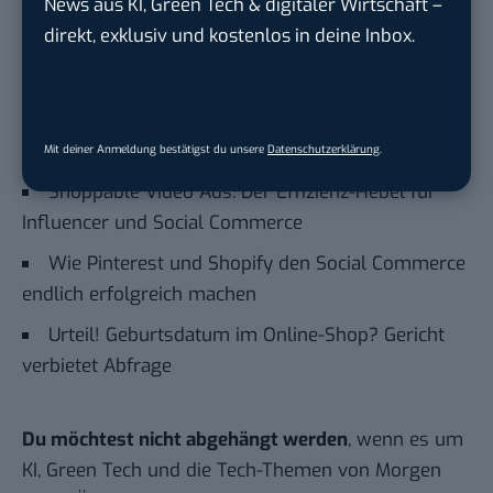
News aus KI, Green Tech & digitaler Wirtschaft –
Hier basicthinking.de hinzufügen
direkt, exklusiv und kostenlos in deine Inbox.
Auch interessant:
Das sind die 9 wichtigsten Ranking-Kriterien für
Google Shopping
Mit deiner Anmeldung bestätigst du unsere
Datenschutzerklärung
.
Shoppable Video Ads: Der Effizienz-Hebel für
Influencer und Social Commerce
Wie Pinterest und Shopify den Social Commerce
endlich erfolgreich machen
Urteil! Geburtsdatum im Online-Shop? Gericht
verbietet Abfrage
Du möchtest nicht abgehängt werden
, wenn es um
KI, Green Tech und die Tech-Themen von Morgen