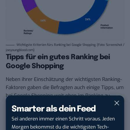
Wichtigste Kriterien fürs Ranking bei Google Shopping. (Foto: Screenshot /
joeyoungblood.com)
Tipps für ein gutes Ranking bei
Google Shopping
Neben ihrer Einschätzung der wichtigsten Ranking-
Faktoren gaben die Befragten auch einige Tipps, um
bei Google Shopping weit oben im Ranking zu
landen.
Smarter als dein Feed
Dazu gehört unter anderem:
Sei anderen immer einen Schritt voraus. Jeden
Wähle relevante Keywords: Nutze Tools wie
Morgen bekommst du die wichtigsten Tech-
etwa das Amazon Keyword Tool, um die Chancen