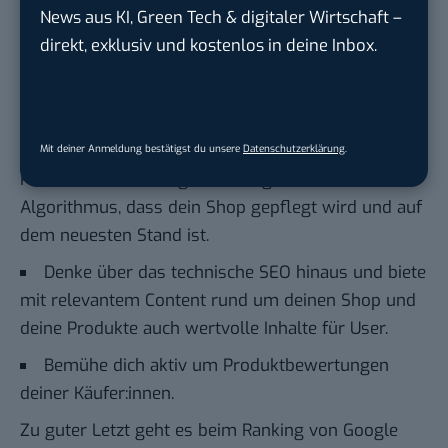
News aus KI, Green Tech & digitaler Wirtschaft –
zu erhöhen, dass Suchende deinen Shop leichter
direkt, exklusiv und kostenlos in deine Inbox.
finden.
Optimiere deine Produktbilder (Dateiformat,
Größe, Beschreibung, Alt-Texte).
Aktualisiere in regelmäßigen Abständen die
Mit deiner Anmeldung bestätigst du unsere
Datenschutzerklärung
.
Produktbeschreibungen. Das signalisiert dem
Algorithmus, dass dein Shop gepflegt wird und auf
dem neuesten Stand ist.
Denke über das technische SEO hinaus und biete
mit relevantem Content rund um deinen Shop und
deine Produkte auch wertvolle Inhalte für User.
Bemühe dich aktiv um Produktbewertungen
deiner Käufer:innen.
Zu guter Letzt geht es beim Ranking von Google