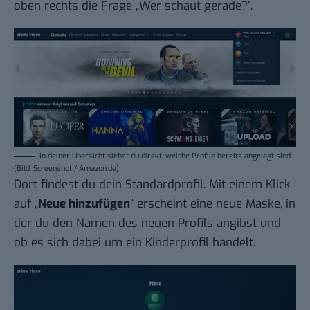
oben rechts die Frage „Wer schaut gerade?“.
In deiner Übersicht siehst du direkt, welche Profile bereits angelegt sind.
(Bild: Screenshot / Amazon.de)
Dort findest du dein Standardprofil. Mit einem Klick
auf „
Neue hinzufügen
“ erscheint eine neue Maske, in
der du den Namen des neuen Profils angibst und
ob es sich dabei um ein Kinderprofil handelt.