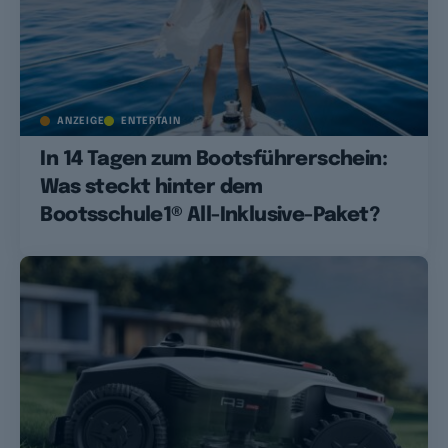
ANZEIGE
ENTERTAIN
In 14 Tagen zum Bootsführerschein:
Was steckt hinter dem
Bootsschule1® All-Inklusive-Paket?