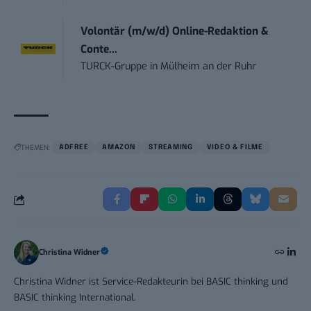
Volontär (m/w/d) Online-Redaktion &
Conte...
TURCK-Gruppe
in
Mülheim an der Ruhr
THEMEN:
ADFREE
AMAZON
STREAMING
VIDEO & FILME
Christina Widner
Christina Widner ist Service-Redakteurin bei BASIC thinking und
BASIC thinking International.