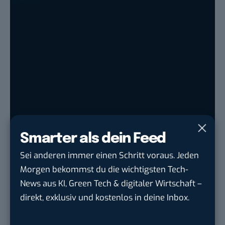
Smarter als dein Feed
Sei anderen immer einen Schritt voraus. Jeden
Morgen bekommst du die wichtigsten Tech-
News aus KI, Green Tech & digitaler Wirtschaft –
direkt, exklusiv und kostenlos in deine Inbox.