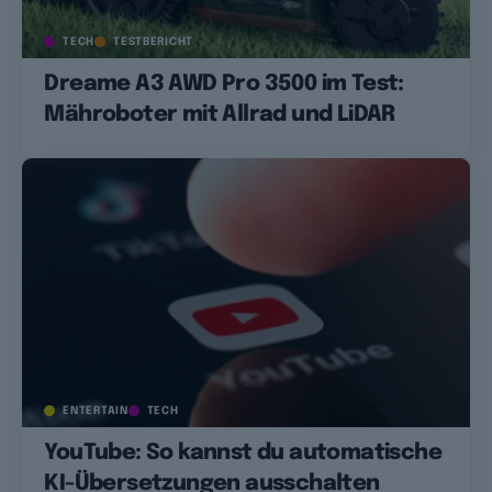
TECH
TESTBERICHT
Dreame A3 AWD Pro 3500 im Test:
Mähroboter mit Allrad und LiDAR
ENTERTAIN
TECH
YouTube: So kannst du automatische
KI-Übersetzungen ausschalten