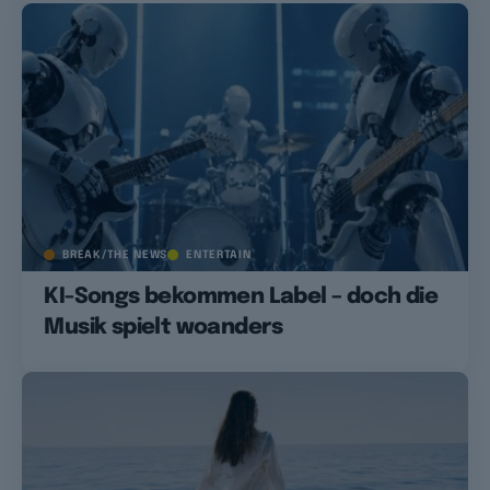
BREAK/THE NEWS
ENTERTAIN
KI-Songs bekommen Label – doch die
Musik spielt woanders