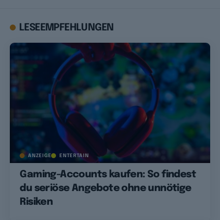
LESEEMPFEHLUNGEN
ANZEIGE
ENTERTAIN
Gaming-Accounts kaufen: So findest
du seriöse Angebote ohne unnötige
Risiken