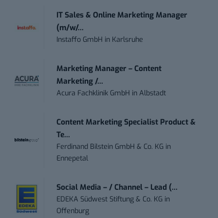
IT Sales & Online Marketing Manager
(m/w/...
Instaffo GmbH
in
Karlsruhe
Marketing Manager – Content
Marketing /...
Acura Fachklinik GmbH
in
Albstadt
Content Marketing Specialist Product &
Te...
Ferdinand Bilstein GmbH & Co. KG
in
Ennepetal
Social Media – / Channel – Lead (...
EDEKA Südwest Stiftung & Co. KG
in
Offenburg