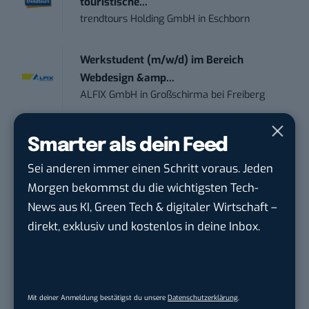
touristische...
trendtours Holding GmbH
in
Eschborn
Werkstudent (m/w/d) im Bereich
Webdesign &amp...
ALFIX GmbH
in
Großschirma bei Freiberg
Mitarbeiter (m/w/d) Customer
Smarter als dein Feed
Engagement / Soc...
Sei anderen immer einen Schritt voraus. Jeden
BBBank eG
in
Berlin, Frankfurt am Main,
Morgen bekommst du die wichtigsten Tech-
Karlsruhe
News aus KI, Green Tech & digitaler Wirtschaft –
direkt, exklusiv und kostenlos in deine Inbox.
Senior ASIC Digital Lead – ATPG & M...
Bosch Gruppe
in
Reutlingen
Volontärin / Volontär für
Mit deiner Anmeldung bestätigst du unsere
Datenschutzerklärung
.
Kommunikation mit d...