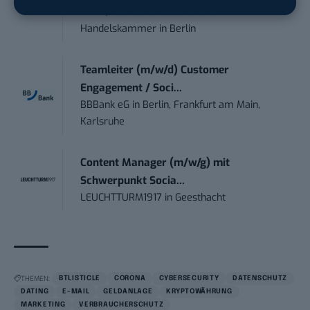
DIHK | Deutsche Industrie- und
Handelskammer
in
Berlin
Teamleiter (m/w/d) Customer
Engagement / Soci...
BBBank eG
in
Berlin, Frankfurt am Main,
Karlsruhe
Content Manager (m/w/g) mit
Schwerpunkt Socia...
LEUCHTTURM1917
in
Geesthacht
THEMEN:
BTLISTICLE
CORONA
CYBERSECURITY
DATENSCHUTZ
DATING
E-MAIL
GELDANLAGE
KRYPTOWÄHRUNG
MARKETING
VERBRAUCHERSCHUTZ