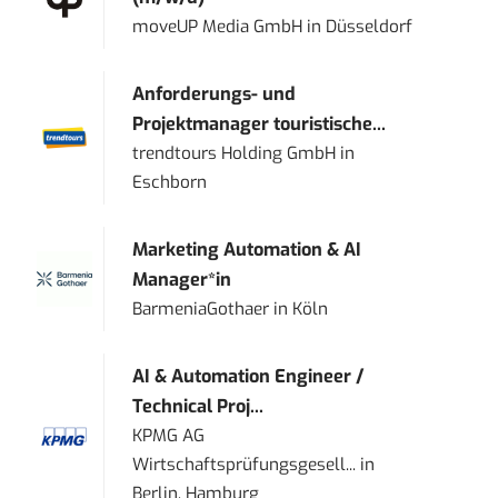
moveUP Media GmbH
in
Düsseldorf
Anforderungs- und
Projektmanager touristische...
trendtours Holding GmbH
in
Eschborn
Marketing Automation & AI
Manager*in
BarmeniaGothaer
in
Köln
AI & Automation Engineer /
Technical Proj...
KPMG AG
Wirtschaftsprüfungsgesell...
in
Berlin, Hamburg