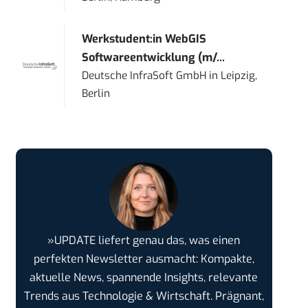
Werkstudent:in WebGIS
Softwareentwicklung (m/...
Deutsche InfraSoft GmbH
in
Leipzig,
Berlin
»UPDATE liefert genau das, was einen
perfekten Newsletter ausmacht: Kompakte,
aktuelle News, spannende Insights, relevante
Trends aus Technologie & Wirtschaft. Prägnant,