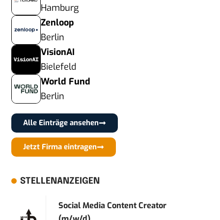
Hamburg
Zenloop
Berlin
VisionAI
Bielefeld
World Fund
Berlin
Alle Einträge ansehen
Jetzt Firma eintragen
STELLENANZEIGEN
Social Media Content Creator
(m/w/d)