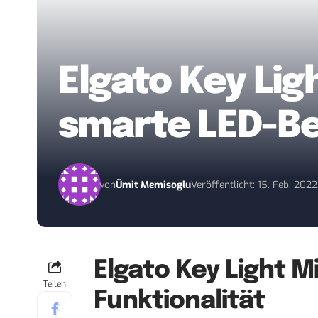
Elgato Key Lig
smarte LED-B
von
Ümit Memisoglu
Veröffentlicht: 15. Feb. 2022
Elgato Key Light M
Teilen
Funktionalität