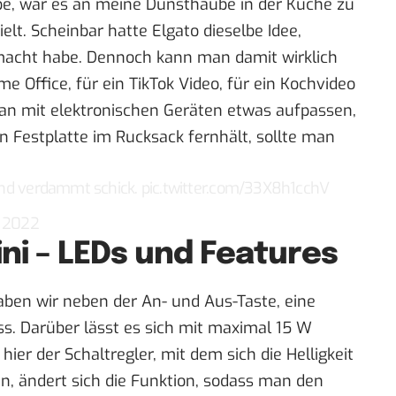
be, war es an meine Dunsthaube in der Küche zu
ielt. Scheinbar hatte Elgato dieselbe Idee,
macht habe. Dennoch kann man damit wirklich
e Office, für ein TikTok Video, für ein Kochvideo
n mit elektronischen Geräten etwas aufpassen,
n Festplatte im Rucksack fernhält, sollte man
r und verdammt schick.
pic.twitter.com/33X8h1cchV
, 2022
ini – LEDs und Features
aben wir neben der An- und Aus-Taste, eine
s. Darüber lässt es sich mit maximal 15 W
 hier der Schaltregler, mit dem sich die Helligkeit
n, ändert sich die Funktion, sodass man den