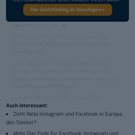
Hier basicthinking.de hinzufügen
❤️ Private Story Likes ❤️
Starting to roll out today, you can now send
some love by liking people’s stories without
sending a DM.
Likes on stories are private and do not have
counts. Rather, they appear as hearts next to
people’s handles in your Stories view sheet. 🙏🏼
pic.twitter.com/l56Rmzgnnw
— Adam (@mosseri)
February 14, 2022
Auch interessant:
Zieht Meta Instagram und Facebook in Europa
den Stecker?
Meta: Das Ende für Facebook, Instagram und