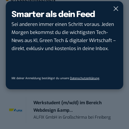
Smarter als dein Feed
Social Media Content Creator (m/w/d)
moveUP Media GmbH
in
Düsseldorf
Sei anderen immer einen Schritt voraus. Jeden
Morgen bekommst du die wichtigsten Tech-
Anforderungs- und Projektmanager
News aus KI, Green Tech & digitaler Wirtschaft –
touristische...
direkt, exklusiv und kostenlos in deine Inbox.
trendtours Holding GmbH
in
Eschborn
Contentmanager (m/w/d) in Teilzeit (25-
30 Std.)
Mit deiner Anmeldung bestätigst du unsere
Datenschutzerklärung
.
TECVIA Media GmbH
in
München
Werkstudent (m/w/d) im Bereich
Webdesign &amp...
ALFIX GmbH
in
Großschirma bei Freiberg