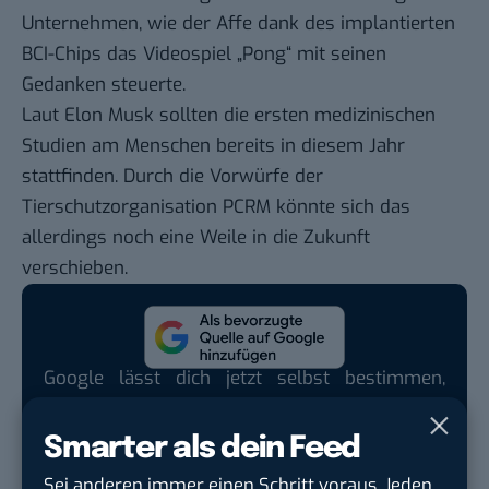
Unternehmen, wie der Affe dank des implantierten
BCI-Chips das Videospiel „Pong“ mit seinen
Gedanken steuerte.
Laut Elon Musk
sollten die ersten medizinischen
Studien am Menschen bereits in diesem Jahr
stattfinden. Durch die Vorwürfe der
Tierschutzorganisation PCRM könnte sich das
allerdings noch eine Weile in die Zukunft
verschieben.
Google lässt dich jetzt selbst bestimmen,
welche Quellen du in der Suche häufiger
siehst. Mit zwei schnellen Klicks kannst du
Smarter als dein Feed
BASIC thinking kostenlos als bevorzugte
Sei anderen immer einen Schritt voraus. Jeden