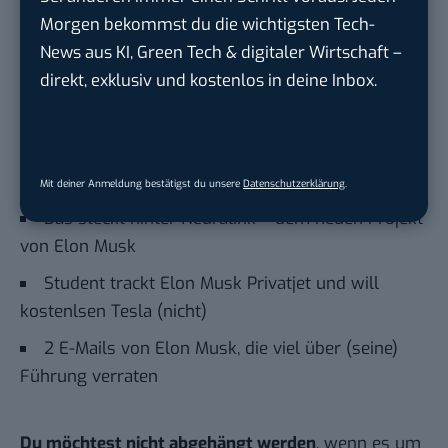
Quelle hinzufügen und damit unabhängigen
Morgen bekommst du die wichtigsten Tech-
Tech-Journalismus unterstützen. Vielen Dank!
News aus KI, Green Tech & digitaler Wirtschaft –
Hier basicthinking.de hinzufügen
direkt, exklusiv und kostenlos in deine Inbox.
Auch interessant:
Elon Musk will Neuralink-Chip in menschliches
Gehirn einsetzen
Mit deiner Anmeldung bestätigst du unsere
Datenschutzerklärung
.
Das steckt hinter Neuralink – dem neuen Projekt
von Elon Musk
Student trackt Elon Musk Privatjet und will
kostenlsen Tesla (nicht)
2 E-Mails von Elon Musk, die viel über (seine)
Führung verraten
Du möchtest nicht abgehängt werden
, wenn es um