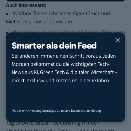
Auch interessant:
Wallbox für Hausbesitzer, Eigentümer und
Mieter: Das musst du wissen
Preisschock an der Ladesäule? 7 Spar-Tipps zum
Laden von E-Autos
Smarter als dein Feed
Du willst ein Smartphone hacken? Alles, was du
Sei anderen immer einen Schritt voraus. Jeden
brauchst, ist ein 3D-Drucker
Morgen bekommst du die wichtigsten Tech-
Mieses Design: Das sind die hässlichsten
News aus KI, Green Tech & digitaler Wirtschaft –
Elektroautos der Welt
direkt, exklusiv und kostenlos in deine Inbox.
Du möchtest nicht abgehängt werden
, wenn es um
KI, Green Tech und die Tech-Themen von Morgen
Mit deiner Anmeldung bestätigst du unsere
Datenschutzerklärung
.
geht? Über 12.000 smarte Leser bekommen jeden
Tag UPDATE, unser Tech-Briefing mit den