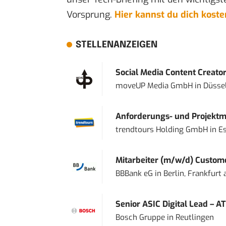
Vorsprung.
Hier kannst du dich kost
STELLENANZEIGEN
Social Media Content Creato
moveUP Media GmbH
in
Düsse
Anforderungs- und Projektma
trendtours Holding GmbH
in
E
Mitarbeiter (m/w/d) Custome
BBBank eG
in
Berlin, Frankfurt
Senior ASIC Digital Lead – AT
Bosch Gruppe
in
Reutlingen