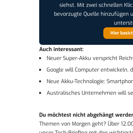
siehst. Mit zwei schnellen Kli
bevorzugte Quelle hinzufügen 
unterst
Hier basic
Auch interessant:
Neuer Super-Akku verspricht Reich
Google will Computer entwickeln, 
Neue Akku-Technologie: Smartphon
Australisches Unternehmen will s
Du möchtest nicht abgehängt werde
Themen von Morgen geht? Über 12.0
unser Tech-Briefing mit den wichtigst