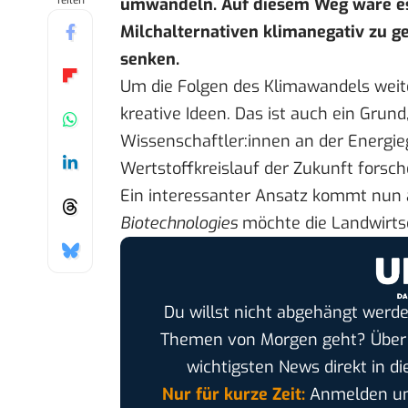
Teilen
umwandeln. Auf diesem Weg wäre es 
Milchalternativen klimanegativ zu g
senken.
Um die Folgen des Klimawandels weit
kreative Ideen. Das ist auch ein Grun
Wissenschaftler:innen an der Energ
Wertstoffkreislauf der Zukunft forsch
Ein interessanter Ansatz kommt nun 
Biotechnologies
möchte die Landwirtsc
Du willst nicht abgehängt werde
Themen von Morgen geht? Übe
wichtigsten News direkt in di
Nur für kurze Zeit:
Anmelden und