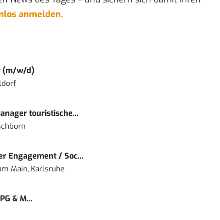
enlos anmelden.
r (m/w/d)
ldorf
nager touristische...
schborn
r Engagement / Soc...
 am Main, Karlsruhe
PG & M...