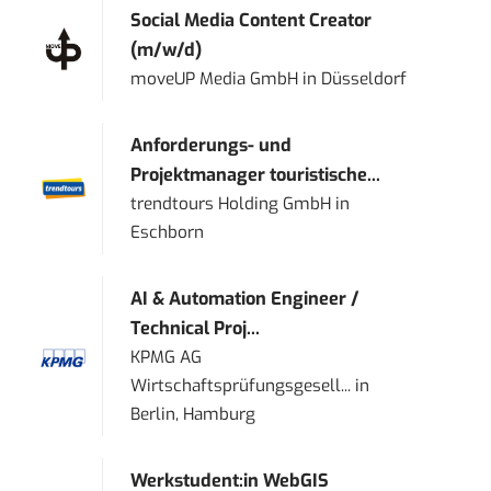
Social Media Content Creator
(m/w/d)
moveUP Media GmbH
in
Düsseldorf
Anforderungs- und
Projektmanager touristische...
trendtours Holding GmbH
in
Eschborn
AI & Automation Engineer /
Technical Proj...
KPMG AG
Wirtschaftsprüfungsgesell...
in
Berlin, Hamburg
Werkstudent:in WebGIS