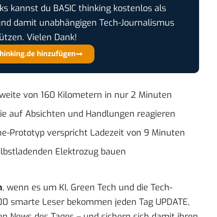
cks kannst du BASIC thinking kostenlos als
und damit unabhängigen Tech-Journalismus
ützen. Vielen Dank!
thinking.de hinzufügen
weite von 160 Kilometern in nur 2 Minuten
die auf Absichten und Handlungen reagieren
e-Prototyp verspricht Ladezeit von 9 Minuten
elbstladenden Elektrozug bauen
n
, wenn es um KI, Green Tech und die Tech-
00 smarte Leser bekommen jeden Tag UPDATE,
en News des Tages – und sichern sich damit ihren