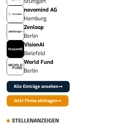
Stuttgart
novomind AG
Hamburg
Zenloop
Berlin
VisionAI
Bielefeld
World Fund
Berlin
Alle Einträge ansehen
Jetzt Firma eintragen
STELLENANZEIGEN