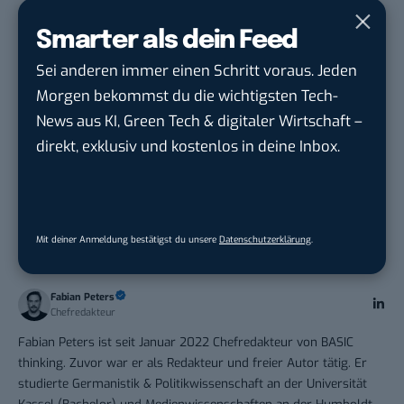
PR & Social Media Coordinator (m/w/d)
Smarter als dein Feed
Tropical Island Holding GmbH
in
Königs
Wusterhausen
Sei anderen immer einen Schritt voraus. Jeden
Morgen bekommst du die wichtigsten Tech-
News aus KI, Green Tech & digitaler Wirtschaft –
direkt, exklusiv und kostenlos in deine Inbox.
THEMEN:
ARBEIT
BTLISTICLE
Mit deiner Anmeldung bestätigst du unsere
Datenschutzerklärung
.
Fabian Peters
Chefredakteur
Fabian Peters ist seit Januar 2022 Chefredakteur von BASIC
thinking. Zuvor war er als Redakteur und freier Autor tätig. Er
studierte Germanistik & Politikwissenschaft an der Universität