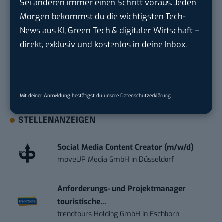
Sei anderen immer einen Schritt voraus. Jeden
Du möchtest nicht abgehängt werden
, wenn es um
Morgen bekommst du die wichtigsten Tech-
KI, Green Tech und die Tech-Themen von Morgen
News aus KI, Green Tech & digitaler Wirtschaft –
geht? Über 12.000 smarte Leser bekommen jeden
direkt, exklusiv und kostenlos in deine Inbox.
Tag UPDATE, unser Tech-Briefing mit den
wichtigsten News des Tages – und sichern sich
damit ihren Vorsprung.
Hier kannst du dich
kostenlos anmelden.
Mit deiner Anmeldung bestätigst du unsere
Datenschutzerklärung
.
STELLENANZEIGEN
Social Media Content Creator (m/w/d)
moveUP Media GmbH
in
Düsseldorf
Anforderungs- und Projektmanager
touristische...
trendtours Holding GmbH
in
Eschborn