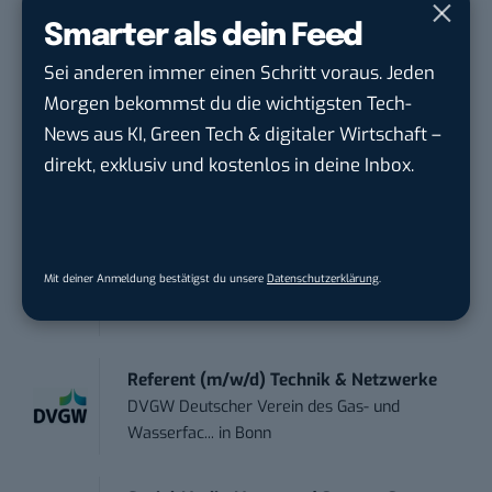
STELLENANZEIGEN
Smarter als dein Feed
Sei anderen immer einen Schritt voraus. Jeden
Social Media Content Creator (m/w/d)
Morgen bekommst du die wichtigsten Tech-
moveUP Media GmbH
in
Düsseldorf
News aus KI, Green Tech & digitaler Wirtschaft –
direkt, exklusiv und kostenlos in deine Inbox.
Anforderungs- und Projektmanager
touristische...
trendtours Holding GmbH
in
Eschborn
Mit deiner Anmeldung bestätigst du unsere
Datenschutzerklärung
.
Social Media Manager (m/w/d)
BANNERKÖNIG GmbH
in
Gelsenkirchen
Referent (m/w/d) Technik & Netzwerke
DVGW Deutscher Verein des Gas- und
Wasserfac...
in
Bonn