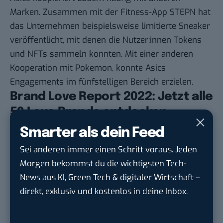
Marken. Zusammen mit der Fitness-App STEPN hat
das Unternehmen beispielsweise limitierte Sneaker
veröffentlicht, mit denen die Nutzer:innen Tokens
und NFTs sammeln konnten. Mit einer anderen
Kooperation mit Pokemon, konnte Asics
Engagements im fünfstelligen Bereich erzielen.
Brand Love Report 2022: Jetzt alle
50 Love Brands entdecken
Smarter als dein Feed
Der Brand Love Report 2022 von Talkwalker
beschäftigt sich damit, wie und warum Marken zu
Sei anderen immer einen Schritt voraus. Jeden
Love Brands werden und welche Marken zu den 50
Morgen bekommst du die wichtigsten Tech-
beliebtesten der Welt zählen. Wenn du erfahren
News aus KI, Green Tech & digitaler Wirtschaft –
möchtest, was genau dahinter steckt, steht dir der
direkt, exklusiv und kostenlos in deine Inbox.
Report zum kostenlosen Download zur Verfügung
.