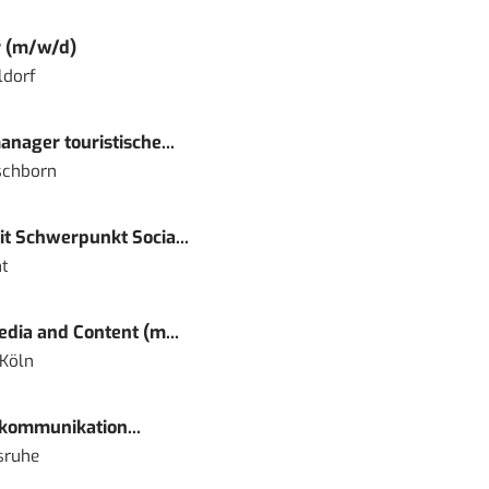
r (m/w/d)
ldorf
nager touristische...
schborn
t Schwerpunkt Socia...
t
dia and Content (m...
 Köln
kommunikation...
sruhe