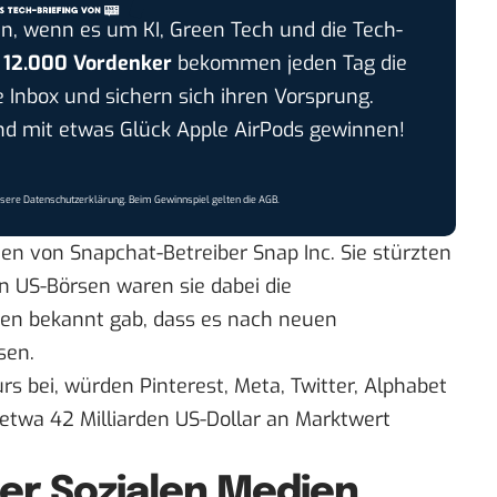
n, wenn es um KI, Green Tech und die Tech-
r
12.000 Vordenker
bekommen jeden Tag die
e Inbox und sichern sich ihren Vorsprung.
 mit etwas Glück Apple AirPods gewinnen!
nsere
Datenschutzerklärung
. Beim Gewinnspiel gelten die
AGB
.
ien von Snapchat-Betreiber Snap Inc. Sie stürzten
 US-Börsen waren sie dabei die
en bekannt gab, dass es nach neuen
sen.
rs bei, würden Pinterest, Meta, Twitter, Alphabet
a 42 Milliarden US-Dollar an Marktwert
r Sozialen Medien