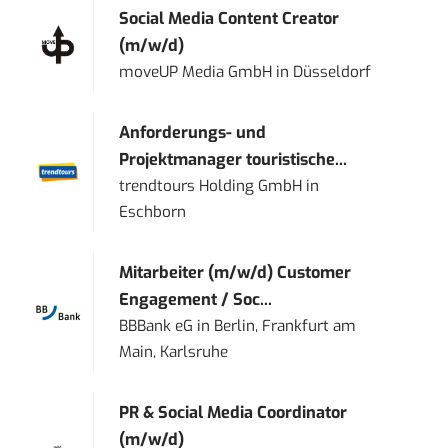
Social Media Content Creator
(m/w/d)
moveUP Media GmbH
in
Düsseldorf
Anforderungs- und
Projektmanager touristische...
trendtours Holding GmbH
in
Eschborn
Mitarbeiter (m/w/d) Customer
Engagement / Soc...
BBBank eG
in
Berlin, Frankfurt am
Main, Karlsruhe
PR & Social Media Coordinator
(m/w/d)