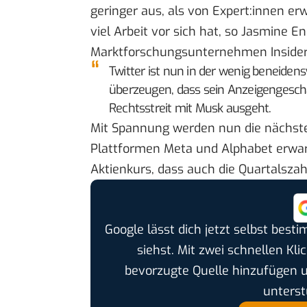
geringer aus, als von Expert:innen er
viel Arbeit vor sich hat, so Jasmine E
Marktforschungsunternehmen Insider 
Twitter ist nun in der wenig beneide
überzeugen, dass sein Anzeigengeschäf
Rechtsstreit mit Musk ausgeht.
Mit Spannung werden nun die nächste
Plattformen Meta und Alphabet erwar
Aktienkurs, dass auch die Quartalszah
Google lässt dich jetzt selbst bes
siehst. Mit zwei schnellen Kli
bevorzugte Quelle hinzufügen 
unterst