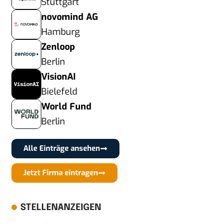
Stuttgart
novomind AG
Hamburg
Zenloop
Berlin
VisionAI
Bielefeld
World Fund
Berlin
Alle Einträge ansehen
Jetzt Firma eintragen
STELLENANZEIGEN