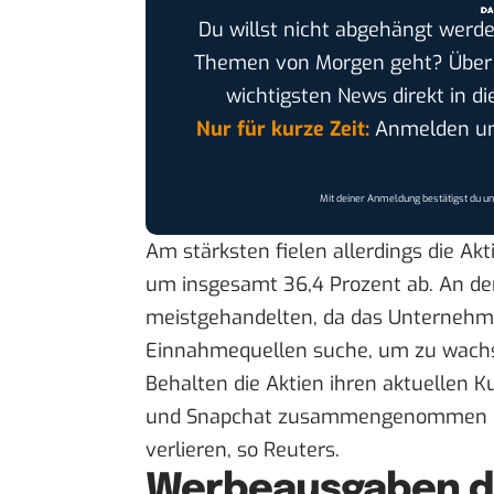
Du willst nicht abgehängt werde
Themen von Morgen geht? Übe
wichtigsten News direkt in di
Nur für kurze Zeit:
Anmelden und
Mit deiner Anmeldung bestätigst du u
Am stärksten fielen allerdings die Akt
um insgesamt 36,4 Prozent ab. An den
meistgehandelten, da das Unternehm
Einnahmequellen suche, um zu wach
Behalten die Aktien ihren aktuellen Ku
und Snapchat zusammengenommen etw
verlieren, so Reuters.
Werbeausgaben de