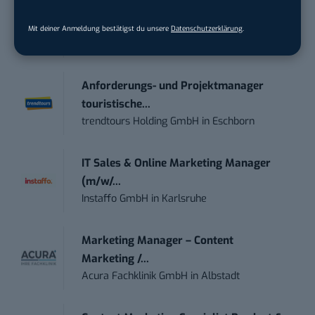
Social Media Content Creator (m/w/d)
Mit deiner Anmeldung bestätigst du unsere
Datenschutzerklärung
.
moveUP Media GmbH
in
Düsseldorf
Anforderungs- und Projektmanager
touristische...
trendtours Holding GmbH
in
Eschborn
IT Sales & Online Marketing Manager
(m/w/...
Instaffo GmbH
in
Karlsruhe
Marketing Manager – Content
Marketing /...
Acura Fachklinik GmbH
in
Albstadt