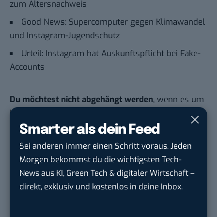
zum Altersnachweis
Good News: Supercomputer gegen Klimawandel
und Instagram-Jugendschutz
Urteil: Instagram hat Auskunftspflicht bei Fake-
Accounts
Du möchtest nicht abgehängt werden
, wenn es um
KI, Green Tech und die Tech-Themen von Morgen
geht? Über 12.000 smarte Leser bekommen jeden
Smarter als dein Feed
Tag UPDATE, unser Tech-Briefing mit den
Sei anderen immer einen Schritt voraus. Jeden
wichtigsten News des Tages – und sichern sich
Morgen bekommst du die wichtigsten Tech-
damit ihren Vorsprung.
Hier kannst du dich
News aus KI, Green Tech & digitaler Wirtschaft –
kostenlos anmelden.
direkt, exklusiv und kostenlos in deine Inbox.
STELLENANZEIGEN