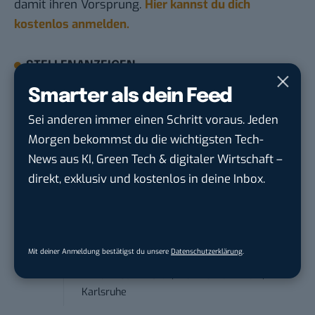
damit ihren Vorsprung.
Hier kannst du dich
kostenlos anmelden.
STELLENANZEIGEN
Smarter als dein Feed
Social Media Content Creator (m/w/d)
Sei anderen immer einen Schritt voraus. Jeden
moveUP Media GmbH
in
Düsseldorf
Morgen bekommst du die wichtigsten Tech-
News aus KI, Green Tech & digitaler Wirtschaft –
Anforderungs- und Projektmanager
direkt, exklusiv und kostenlos in deine Inbox.
touristische...
trendtours Holding GmbH
in
Eschborn
Mitarbeiter (m/w/d) Customer
Mit deiner Anmeldung bestätigst du unsere
Datenschutzerklärung
.
Engagement / Soc...
BBBank eG
in
Berlin, Frankfurt am Main,
Karlsruhe