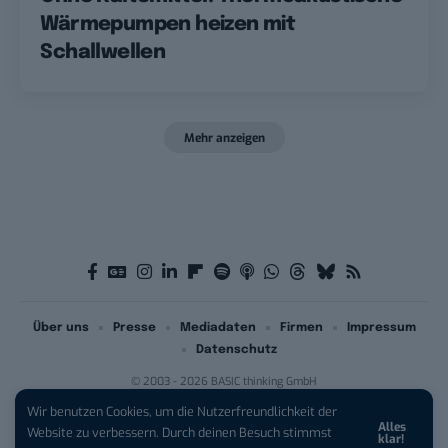
Wärmepumpen heizen mit
Schallwellen
Mehr anzeigen
Über uns
Presse
Mediadaten
Firmen
Impressum
Datenschutz
© 2003 - 2026 BASIC thinking GmbH
Wir benutzen Cookies, um die Nutzerfreundlichkeit der
Alles
iPhone 17 Pro sichern:
Für 1 € +
Website zu verbessern. Durch deinen Besuch stimmst
klar!