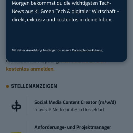
Morgen bekommst du die wichtigsten Tech-
News aus KI, Green Tech & digitaler Wirtschaft –
Du möchtest nicht abgehängt werden
, wenn es um
direkt, exklusiv und kostenlos in deine Inbox.
KI, Green Tech und die Tech-Themen von Morgen
geht? Über 12.000 smarte Leser bekommen jeden
Tag UPDATE, unser Tech-Briefing mit den
Mit deiner Anmeldung bestätigst du unsere
Datenschutzerklärung
.
wichtigsten News des Tages – und sichern sich
damit ihren Vorsprung.
Hier kannst du dich
kostenlos anmelden.
STELLENANZEIGEN
Social Media Content Creator (m/w/d)
moveUP Media GmbH
in
Düsseldorf
Anforderungs- und Projektmanager