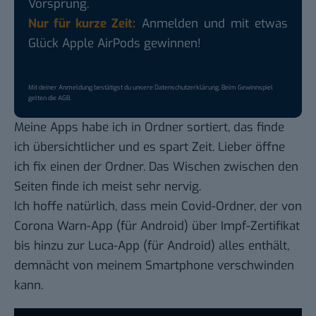
Vorsprung.
Nur für kurze Zeit:
Anmelden und mit etwas
Glück Apple AirPods gewinnen!
Mit deiner Anmeldung bestätigst du unsere
Datenschutzerklärung
. Beim Gewinnspiel
gelten die
AGB
.
Meine Apps habe ich in Ordner sortiert, das finde
ich übersichtlicher und es spart Zeit. Lieber öffne
ich fix einen der Ordner. Das Wischen zwischen den
Seiten finde ich meist sehr nervig.
Ich hoffe natürlich, dass mein Covid-Ordner, der von
Corona Warn-App
(für
Android
) über Impf-Zertifikat
bis hinzu zur
Luca-App
(für
Android
) alles enthält,
demnächt von meinem Smartphone verschwinden
kann.