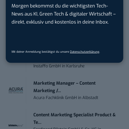
Morgen bekommst du die wichtigsten Tech-
Social Media Manager – Content
News aus KI, Green Tech & digitaler Wirtschaft –
Creation...
direkt, exklusiv und kostenlos in deine Inbox.
Wiedmann & Winz GmbH
in
Geislingen an
der Steige
IT Sales & Online Marketing Manager
Mit deiner Anmeldung bestätigst du unsere
Datenschutzerklärung
.
(m/w/...
Instaffo GmbH
in
Karlsruhe
Marketing Manager – Content
Marketing /...
Acura Fachklinik GmbH
in
Albstadt
Content Marketing Specialist Product &
Te...