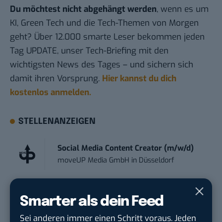
Du möchtest nicht abgehängt werden
, wenn es um
KI, Green Tech und die Tech-Themen von Morgen
geht? Über 12.000 smarte Leser bekommen jeden
Tag UPDATE, unser Tech-Briefing mit den
wichtigsten News des Tages – und sichern sich
damit ihren Vorsprung.
Hier kannst du dich
kostenlos anmelden.
STELLENANZEIGEN
Social Media Content Creator (m/w/d)
moveUP Media GmbH
in
Düsseldorf
Anforderungs- und Projektmanager
Smarter als dein Feed
touristische...
trendtours Holding GmbH
in
Eschborn
Sei anderen immer einen Schritt voraus. Jeden