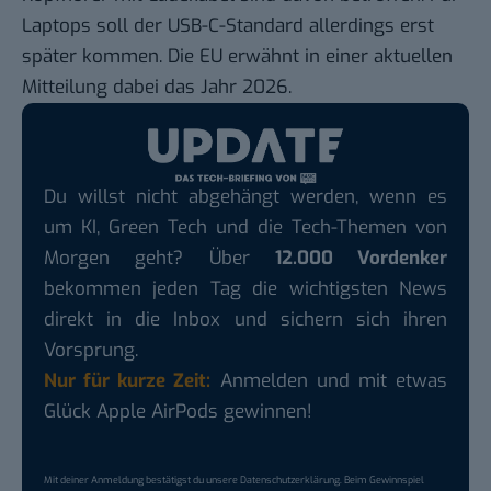
Laptops soll der USB-C-Standard allerdings erst
später kommen. Die EU erwähnt in einer
aktuellen
Mitteilung
dabei das Jahr 2026.
Du willst nicht abgehängt werden, wenn es
um KI, Green Tech und die Tech-Themen von
Morgen geht? Über
12.000 Vordenker
bekommen jeden Tag die wichtigsten News
direkt in die Inbox und sichern sich ihren
Vorsprung.
Nur für kurze Zeit:
Anmelden und mit etwas
Glück Apple AirPods gewinnen!
Mit deiner Anmeldung bestätigst du unsere
Datenschutzerklärung
. Beim Gewinnspiel