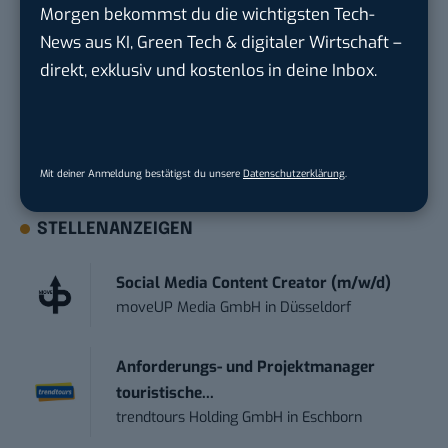
Du möchtest nicht abgehängt werden
, wenn es um
Morgen bekommst du die wichtigsten Tech-
KI, Green Tech und die Tech-Themen von Morgen
News aus KI, Green Tech & digitaler Wirtschaft –
geht? Über 12.000 smarte Leser bekommen jeden
direkt, exklusiv und kostenlos in deine Inbox.
Tag UPDATE, unser Tech-Briefing mit den
wichtigsten News des Tages – und sichern sich
damit ihren Vorsprung.
Hier kannst du dich
kostenlos anmelden.
Mit deiner Anmeldung bestätigst du unsere
Datenschutzerklärung
.
STELLENANZEIGEN
Social Media Content Creator (m/w/d)
moveUP Media GmbH
in
Düsseldorf
Anforderungs- und Projektmanager
touristische...
trendtours Holding GmbH
in
Eschborn