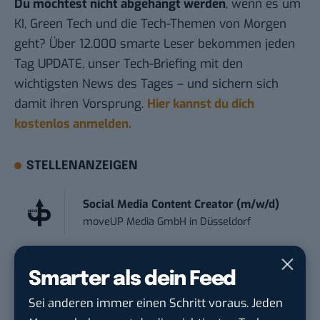
Du möchtest nicht abgehängt werden
, wenn es um
KI, Green Tech und die Tech-Themen von Morgen
geht? Über 12.000 smarte Leser bekommen jeden
Tag UPDATE, unser Tech-Briefing mit den
wichtigsten News des Tages – und sichern sich
damit ihren Vorsprung.
Hier kannst du dich
kostenlos anmelden.
STELLENANZEIGEN
Social Media Content Creator (m/w/d)
moveUP Media GmbH
in
Düsseldorf
Anforderungs- und Projektmanager
Smarter als dein Feed
touristische...
trendtours Holding GmbH
in
Eschborn
Sei anderen immer einen Schritt voraus. Jeden