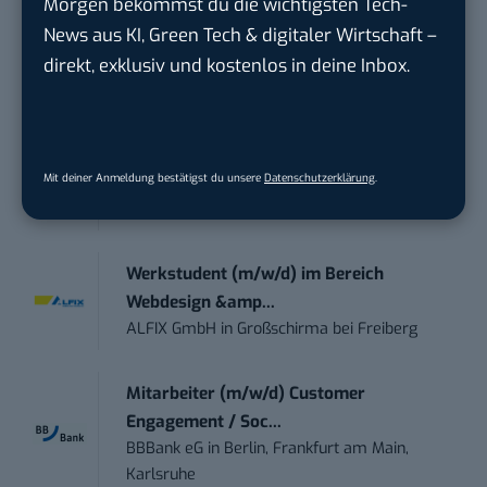
Morgen bekommst du die wichtigsten Tech-
News aus KI, Green Tech & digitaler Wirtschaft –
Working Student Digital Learning – R&D
Pr...
direkt, exklusiv und kostenlos in deine Inbox.
Brainlab
in
Munich
Contentmanager (m/w/d) in Teilzeit (25-
Mit deiner Anmeldung bestätigst du unsere
Datenschutzerklärung
.
30 Std.)
TECVIA Media GmbH
in
München
Werkstudent (m/w/d) im Bereich
Webdesign &amp...
ALFIX GmbH
in
Großschirma bei Freiberg
Mitarbeiter (m/w/d) Customer
Engagement / Soc...
BBBank eG
in
Berlin, Frankfurt am Main,
Karlsruhe