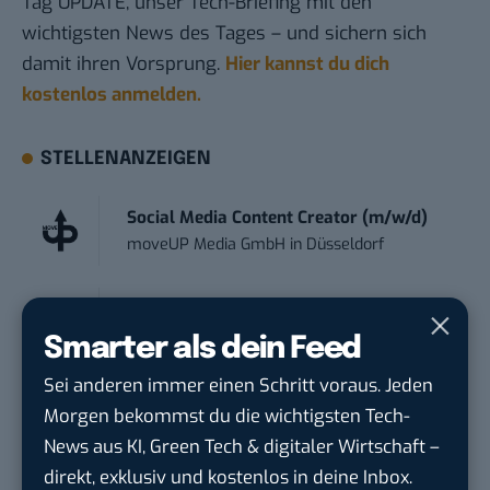
Tag UPDATE, unser Tech-Briefing mit den
wichtigsten News des Tages – und sichern sich
damit ihren Vorsprung.
Hier kannst du dich
kostenlos anmelden.
STELLENANZEIGEN
Social Media Content Creator (m/w/d)
moveUP Media GmbH
in
Düsseldorf
Anforderungs- und Projektmanager
touristische...
Smarter als dein Feed
trendtours Holding GmbH
in
Eschborn
Sei anderen immer einen Schritt voraus. Jeden
Morgen bekommst du die wichtigsten Tech-
Social Media Manager (m/w/d)
News aus KI, Green Tech & digitaler Wirtschaft –
Autohaus Royal GmbH
in
Berlin
direkt, exklusiv und kostenlos in deine Inbox.