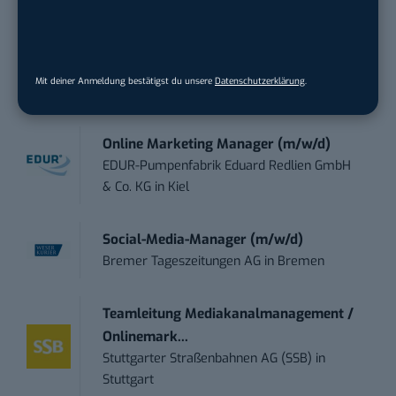
Social Media Manager/in (m/w/d) auf
520€ Basis
B&D Holzbau GmbH
in
Krunkel bei
Mit deiner Anmeldung bestätigst du unsere
Datenschutzerklärung
.
Horhausen
Online Marketing Manager (m/w/d)
EDUR-Pumpenfabrik Eduard Redlien GmbH
& Co. KG
in
Kiel
Social-Media-Manager (m/w/d)
Bremer Tageszeitungen AG
in
Bremen
Teamleitung Mediakanalmanagement /
Onlinemark...
Stuttgarter Straßenbahnen AG (SSB)
in
Stuttgart