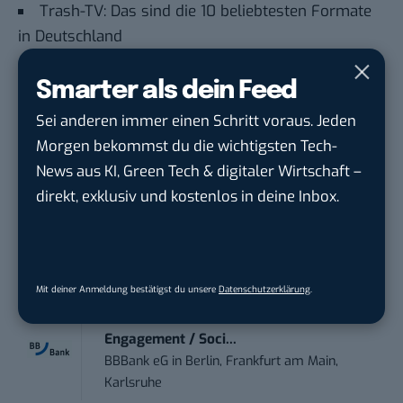
Trash-TV: Das sind die 10 beliebtesten Formate
in Deutschland
Smarter als dein Feed
STELLENANZEIGEN
Sei anderen immer einen Schritt voraus. Jeden
Social Media Content Creator (m/w/d)
Morgen bekommst du die wichtigsten Tech-
moveUP Media GmbH
in
Düsseldorf
News aus KI, Green Tech & digitaler Wirtschaft –
direkt, exklusiv und kostenlos in deine Inbox.
Anforderungs- und Projektmanager
touristische...
trendtours Holding GmbH
in
Eschborn
Mit deiner Anmeldung bestätigst du unsere
Datenschutzerklärung
.
Teamleiter (m/w/d) Customer
Engagement / Soci...
BBBank eG
in
Berlin, Frankfurt am Main,
Karlsruhe