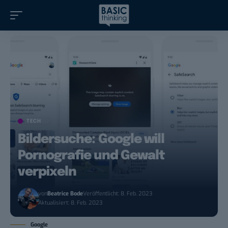
TECH
Bildersuche: Google will
Pornografie und Gewalt
verpixeln
von
Beatrice Bode
Veröffentlicht: 8. Feb. 2023
Aktualisiert: 8. Feb. 2023
Google