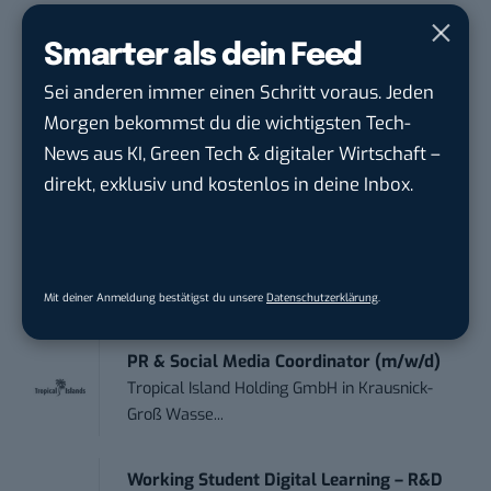
Social Media Content Creator (m/w/d)
Smarter als dein Feed
moveUP Media GmbH
in
Düsseldorf
Sei anderen immer einen Schritt voraus. Jeden
Morgen bekommst du die wichtigsten Tech-
Anforderungs- und Projektmanager
touristische...
News aus KI, Green Tech & digitaler Wirtschaft –
trendtours Holding GmbH
in
Eschborn
direkt, exklusiv und kostenlos in deine Inbox.
Editorial Prompt Engineer (m/w/d)
Motor Presse Verlagsgesellschaft mbH
in
Stuttgart
Mit deiner Anmeldung bestätigst du unsere
Datenschutzerklärung
.
PR & Social Media Coordinator (m/w/d)
Tropical Island Holding GmbH
in
Krausnick-
Groß Wasse...
Working Student Digital Learning – R&D