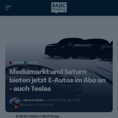
MONEY
SOCIAL
Mediamarkt und Saturn
bieten jetzt E-Autos im Abo an
– auch Teslas
von
Beatrice Bode
Veröffentlicht: 18. Apr. 2023
Aktualisiert: 17. Feb. 2025
MediaMarktSaturn Retail Group