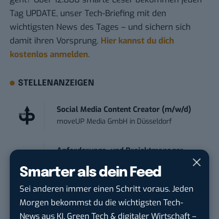
Tag UPDATE, unser Tech-Briefing mit den
wichtigsten News des Tages – und sichern sich
damit ihren Vorsprung.
Hier kannst du dich
kostenlos anmelden.
STELLENANZEIGEN
Social Media Content Creator (m/w/d)
moveUP Media GmbH
in
Düsseldorf
Anforderungs- und Projektmanager
touristische...
Smarter als dein Feed
trendtours Holding GmbH
in
Eschborn
Sei anderen immer einen Schritt voraus. Jeden
Morgen bekommst du die wichtigsten Tech-
Contentmanager (m/w/d) in Teilzeit (25-
News aus KI, Green Tech & digitaler Wirtschaft –
30 Std.)