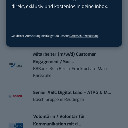
TECVIA Media GmbH
in
München
direkt, exklusiv und kostenlos in deine Inbox.
Werkstudent (m/w/d) im Bereich
Webdesign &amp...
Mit deiner Anmeldung bestätigst du unsere
Datenschutzerklärung
.
ALFIX GmbH
in
Großschirma bei Freiberg
Mitarbeiter (m/w/d) Customer
Engagement / Soc...
BBBank eG
in
Berlin, Frankfurt am Main,
Karlsruhe
Senior ASIC Digital Lead – ATPG & M...
Bosch Gruppe
in
Reutlingen
Volontärin / Volontär für
Kommunikation mit d...