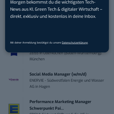
Morgen bekommst du die wichtigsten Tech-
trendtours Holding GmbH
in
Eschborn
News aus KI, Green Tech & digitaler Wirtschaft –
direkt, exklusiv und kostenlos in deine Inbox.
Social Media – / Channel – Lead (...
EDEKA Südwest Stiftung & Co. KG
in
Offenburg
Mit deiner Anmeldung bestätigst du unsere
Datenschutzerklärung
.
Digital Forensic Analyst (f/m/d)
ZEISS
in
Oberkochen (Baden-Württemberg),
München
Social Media Manager (w/m/d)
ENERVIE - Südwestfalen Energie und Wasser
AG
in
Hagen
Performance Marketing Manager
Schwerpunkt Pai...