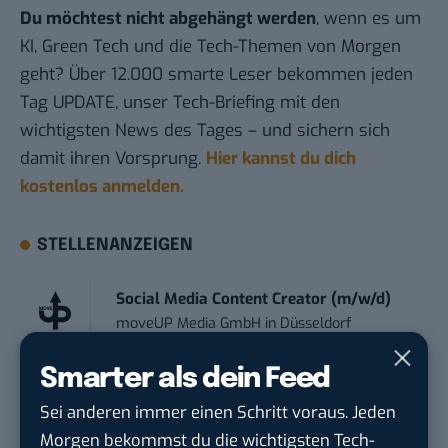
Du möchtest nicht abgehängt werden
, wenn es um
KI, Green Tech und die Tech-Themen von Morgen
geht? Über 12.000 smarte Leser bekommen jeden
Tag UPDATE, unser Tech-Briefing mit den
wichtigsten News des Tages – und sichern sich
damit ihren Vorsprung.
Hier kannst du dich
kostenlos anmelden.
STELLENANZEIGEN
Social Media Content Creator (m/w/d)
moveUP Media GmbH
in
Düsseldorf
Smarter als dein Feed
Anforderungs- und Projektmanager
touristische...
Sei anderen immer einen Schritt voraus. Jeden
trendtours Holding GmbH
in
Eschborn
Morgen bekommst du die wichtigsten Tech-