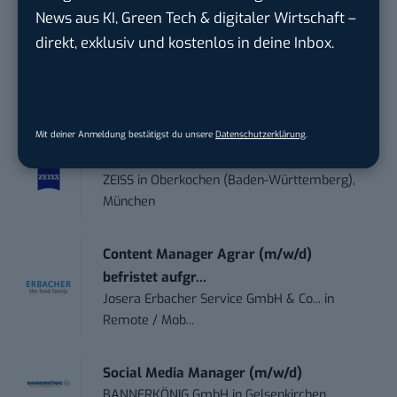
News aus KI, Green Tech & digitaler Wirtschaft –
Sales-Manager (m/w/d) Online-
direkt, exklusiv und kostenlos in deine Inbox.
Marketing
.wtv Württemberger Medien GmbH & ...
in
Heilbronn, F...
Mit deiner Anmeldung bestätigst du unsere
Datenschutzerklärung
.
Endpoint Security Engineer – OT (f/m/x)
ZEISS
in
Oberkochen (Baden-Württemberg),
München
Content Manager Agrar (m/w/d)
befristet aufgr...
Josera Erbacher Service GmbH & Co...
in
Remote / Mob...
Social Media Manager (m/w/d)
BANNERKÖNIG GmbH
in
Gelsenkirchen