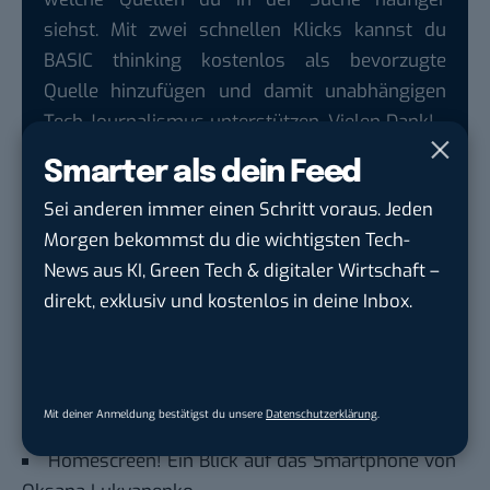
siehst. Mit zwei schnellen Klicks kannst du
BASIC thinking kostenlos als bevorzugte
Quelle hinzufügen und damit unabhängigen
Tech-Journalismus unterstützen. Vielen Dank!
Hier basicthinking.de hinzufügen
Smarter als dein Feed
Sei anderen immer einen Schritt voraus. Jeden
Auch interessant:
Morgen bekommst du die wichtigsten Tech-
Homescreen! Ein Blick auf das Smartphone von
News aus KI, Green Tech & digitaler Wirtschaft –
Hedda Båverud Olsson
direkt, exklusiv und kostenlos in deine Inbox.
Homescreen! Ein Blick auf das Smartphone von
Erik Garcell
Homescreen! Ein Blick auf das Smartphone von
Mit deiner Anmeldung bestätigst du unsere
Datenschutzerklärung
.
Nick Sohnemann
Homescreen! Ein Blick auf das Smartphone von