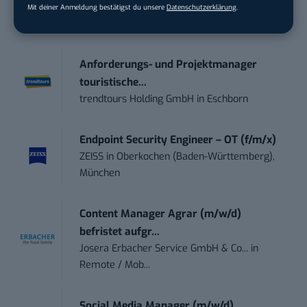
Social Media Content Creator (m/w/d)
Mit deiner Anmeldung bestätigst du unsere
Datenschutzerklärung
.
moveUP Media GmbH
in
Düsseldorf
Anforderungs- und Projektmanager
touristische...
trendtours Holding GmbH
in
Eschborn
Endpoint Security Engineer – OT (f/m/x)
ZEISS
in
Oberkochen (Baden-Württemberg),
München
Content Manager Agrar (m/w/d)
befristet aufgr...
Josera Erbacher Service GmbH & Co...
in
Remote / Mob...
Social Media Manager (m/w/d)