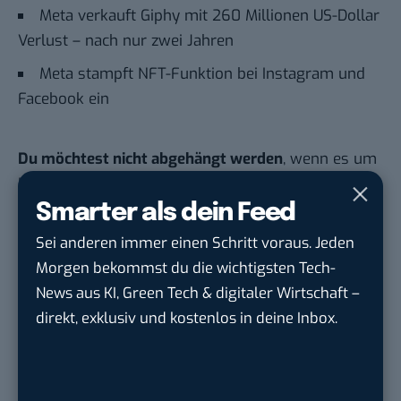
Meta verkauft Giphy mit 260 Millionen US-Dollar
Verlust – nach nur zwei Jahren
Meta stampft NFT-Funktion bei Instagram und
Facebook ein
Du möchtest nicht abgehängt werden
, wenn es um
KI, Green Tech und die Tech-Themen von Morgen
geht? Über 12.000 smarte Leser bekommen jeden
Smarter als dein Feed
Tag UPDATE, unser Tech-Briefing mit den
Sei anderen immer einen Schritt voraus. Jeden
wichtigsten News des Tages – und sichern sich
Morgen bekommst du die wichtigsten Tech-
damit ihren Vorsprung.
Hier kannst du dich
News aus KI, Green Tech & digitaler Wirtschaft –
kostenlos anmelden.
direkt, exklusiv und kostenlos in deine Inbox.
STELLENANZEIGEN