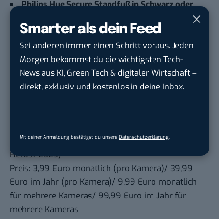
Philips Hue Secure Standfuß in Schwarz oder
Weiß
(ab Herbst 2023)
Smarter als dein Feed
Preis: 49,99 Euro
Sei anderen immer einen Schritt voraus. Jeden
Philips Hue Secure Niedervolt Outdoor-Kabel
(ab
Morgen bekommst du die wichtigsten Tech-
Herbst 2023)
News aus KI, Green Tech & digitaler Wirtschaft –
Preis: 29,99 Euro
direkt, exklusiv und kostenlos in deine Inbox.
Philips Hue Secure Sicherungskabel
(ab Herbst
2023)
Preis: 14,99 Euro
Mit deiner Anmeldung bestätigst du unsere
Datenschutzerklärung
.
Philips Hue Secure Basis Abonnement
(ab
Herbst 2023)
Preis: 3,99 Euro monatlich (pro Kamera)/ 39,99
Euro im Jahr (pro Kamera)/ 9,99 Euro monatlich
für mehrere Kameras/ 99,99 Euro im Jahr für
mehrere Kameras