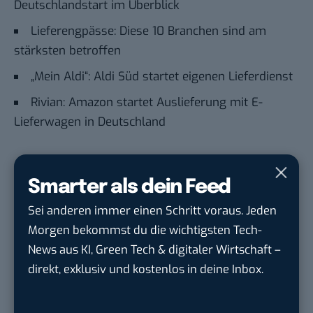
Deutschlandstart im Überblick
Lieferengpässe: Diese 10 Branchen sind am
stärksten betroffen
„Mein Aldi“: Aldi Süd startet eigenen Lieferdienst
Rivian: Amazon startet Auslieferung mit E-
Lieferwagen in Deutschland
Du möchtest nicht abgehängt werden
, wenn es um
Smarter als dein Feed
KI, Green Tech und die Tech-Themen von Morgen
geht? Über 12.000 smarte Leser bekommen jeden
Sei anderen immer einen Schritt voraus. Jeden
Tag UPDATE, unser Tech-Briefing mit den
Morgen bekommst du die wichtigsten Tech-
wichtigsten News des Tages – und sichern sich
News aus KI, Green Tech & digitaler Wirtschaft –
damit ihren Vorsprung.
Hier kannst du dich
direkt, exklusiv und kostenlos in deine Inbox.
kostenlos anmelden.