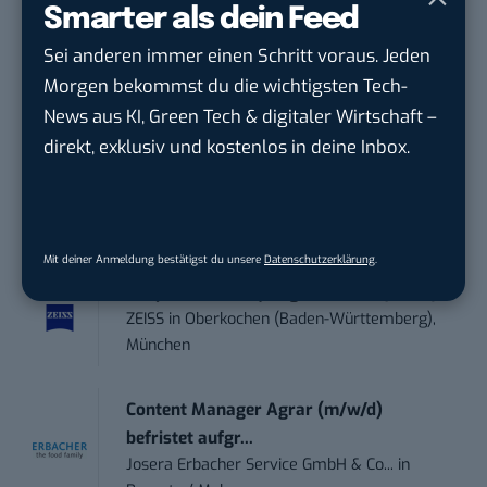
Smarter als dein Feed
Anforderungs- und Projektmanager
Sei anderen immer einen Schritt voraus. Jeden
touristische...
trendtours Holding GmbH
in
Eschborn
Morgen bekommst du die wichtigsten Tech-
News aus KI, Green Tech & digitaler Wirtschaft –
direkt, exklusiv und kostenlos in deine Inbox.
Sales-Manager (m/w/d) Online-
Marketing
.wtv Württemberger Medien GmbH & ...
in
Heilbronn, F...
Mit deiner Anmeldung bestätigst du unsere
Datenschutzerklärung
.
Endpoint Security Engineer – OT (f/m/x)
ZEISS
in
Oberkochen (Baden-Württemberg),
München
Content Manager Agrar (m/w/d)
befristet aufgr...
Josera Erbacher Service GmbH & Co...
in