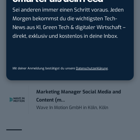
Sei anderen immer einen Schritt voraus. Jeden
Teamleiter (m/w/d) Customer
Morgen bekommst du die wichtigsten Tech-
Engagement / Soci...
News aus KI, Green Tech & digitaler Wirtschaft –
BBBank eG
in
Berlin, Frankfurt am Main,
direkt, exklusiv und kostenlos in deine Inbox.
Karlsruhe
Content Manager (m/w/g) mit
Schwerpunkt Socia...
Mit deiner Anmeldung bestätigst du unsere
Datenschutzerklärung
.
LEUCHTTURM1917
in
Geesthacht
Marketing Manager Social Media and
Content (m...
Wave In Motion GmbH
in
Köln, Köln