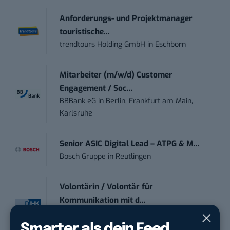
Anforderungs- und Projektmanager
touristische...
trendtours Holding GmbH
in
Eschborn
Mitarbeiter (m/w/d) Customer
Engagement / Soc...
BBBank eG
in
Berlin, Frankfurt am Main,
Karlsruhe
Senior ASIC Digital Lead – ATPG & M...
Bosch Gruppe
in
Reutlingen
Volontärin / Volontär für
Kommunikation mit d...
DIHK | Deutsche Industrie- und
Handelskammer
in
Berlin
Smarter als dein Feed