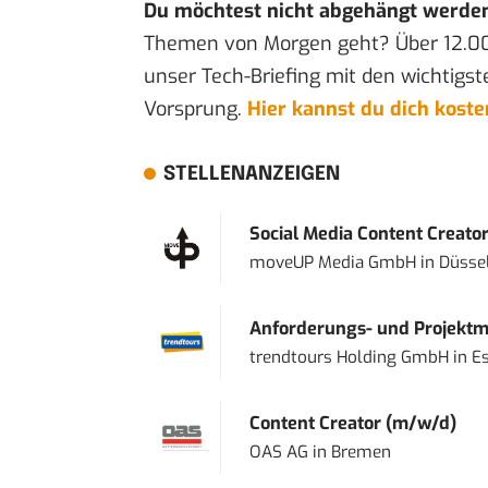
Du möchtest nicht abgehängt werde
Themen von Morgen geht? Über 12.0
unser Tech-Briefing mit den wichtigst
Vorsprung.
Hier kannst du dich kost
STELLENANZEIGEN
Social Media Content Creato
moveUP Media GmbH
in
Düsse
Anforderungs- und Projektma
trendtours Holding GmbH
in
E
Content Creator (m/w/d)
OAS AG
in
Bremen