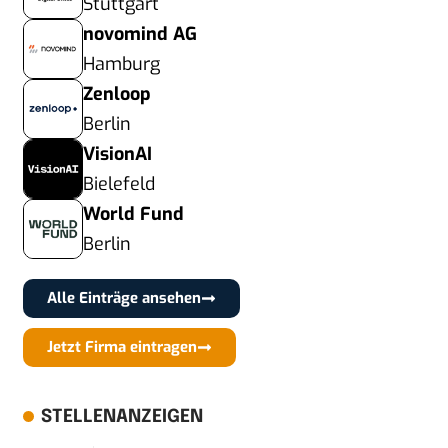
Stuttgart
novomind AG
Hamburg
Zenloop
Berlin
VisionAI
Bielefeld
World Fund
Berlin
Alle Einträge ansehen
Jetzt Firma eintragen
STELLENANZEIGEN