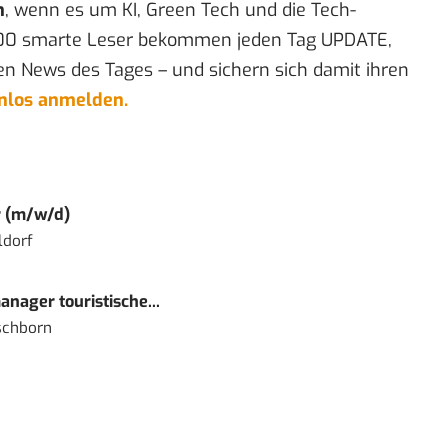
n
, wenn es um KI, Green Tech und die Tech-
00 smarte Leser bekommen jeden Tag UPDATE,
en News des Tages – und sichern sich damit ihren
enlos anmelden.
r (m/w/d)
ldorf
nager touristische...
schborn