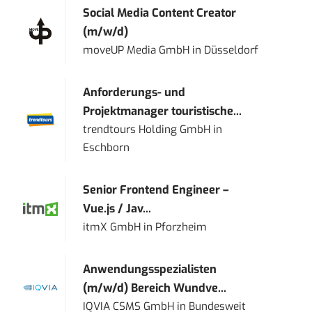
Social Media Content Creator
(m/w/d)
moveUP Media GmbH
in
Düsseldorf
Anforderungs- und
Projektmanager touristische...
trendtours Holding GmbH
in
Eschborn
Senior Frontend Engineer –
Vue.js / Jav...
itmX GmbH
in
Pforzheim
Anwendungsspezialisten
(m/w/d) Bereich Wundve...
IQVIA CSMS GmbH
in
Bundesweit