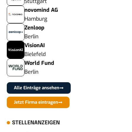
Stuttgart
novomind AG
Hamburg
Zenloop
Berlin
VisionAI
Bielefeld
World Fund
Berlin
Alle Einträge ansehen
Jetzt Firma eintragen
STELLENANZEIGEN