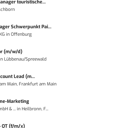
nager touristische...
schborn
ger Schwerpunkt Pai...
 KG
in
Offenburg
or (m/w/d)
in
Lübbenau/Spreewald
count Lead (m...
 am Main, Frankfurt am Main
ine-Marketing
bH & ...
in
Heilbronn, F...
– OT (f/m/x)