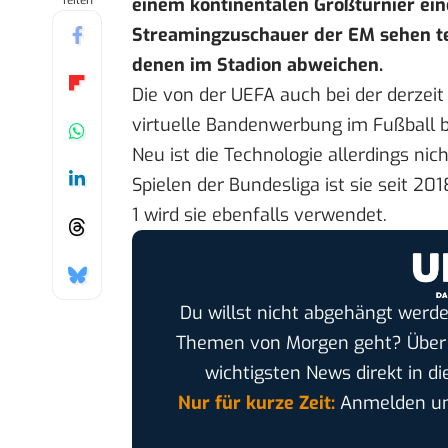
Teilen
einem kontinentalen Großturnier ein
Streamingzuschauer der EM sehen te
denen im Stadion abweichen.
Die von der UEFA auch bei der derzeit
virtuelle Bandenwerbung im Fußball be
Neu ist die Technologie allerdings nic
Spielen der Bundesliga ist sie seit 2
1 wird sie ebenfalls verwendet.
Du willst nicht abgehängt werde
Themen von Morgen geht? Übe
wichtigsten News direkt in di
Nur für kurze Zeit:
Anmelden und