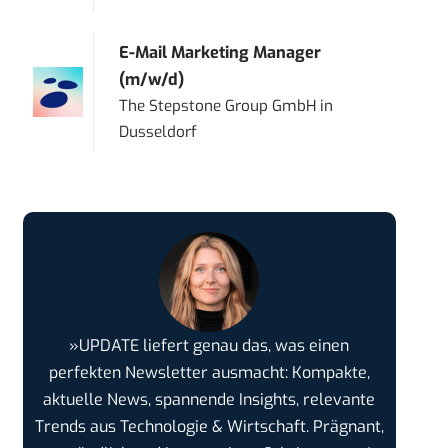
E-Mail Marketing Manager
(m/w/d)
The Stepstone Group GmbH
in
Dusseldorf
»UPDATE liefert genau das, was einen
perfekten Newsletter ausmacht: Kompakte,
aktuelle News, spannende Insights, relevante
Trends aus Technologie & Wirtschaft. Prägnant,