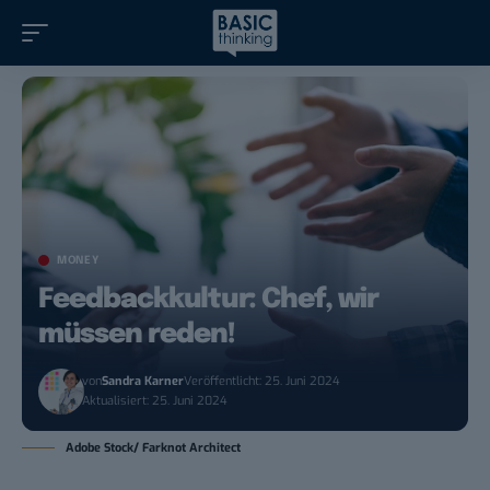
MONEY
Feedbackkultur: Chef, wir
müssen reden!
von
Sandra Karner
Veröffentlicht: 25. Juni 2024
Aktualisiert: 25. Juni 2024
Adobe Stock/ Farknot Architect