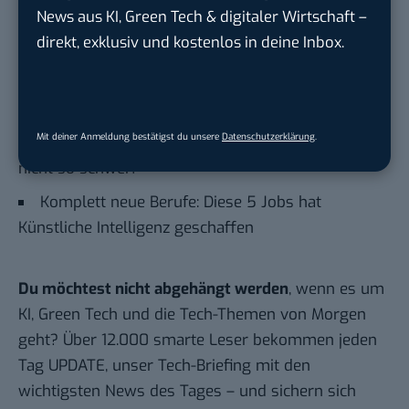
News aus KI, Green Tech & digitaler Wirtschaft –
Quiet Vacation: Betrug? Ja – aber auch ein
direkt, exklusiv und kostenlos in deine Inbox.
wichtiger Warnschuss!
Im Gespräch: Mit diesen 2 Tricks verschaffst du
dir Gehör
Mit deiner Anmeldung bestätigst du unsere
Datenschutzerklärung
.
Vom Homeoffice zurück ins Büro: Nehmt es
nicht so schwer!
Komplett neue Berufe: Diese 5 Jobs hat
Künstliche Intelligenz geschaffen
Du möchtest nicht abgehängt werden
, wenn es um
KI, Green Tech und die Tech-Themen von Morgen
geht? Über 12.000 smarte Leser bekommen jeden
Tag UPDATE, unser Tech-Briefing mit den
wichtigsten News des Tages – und sichern sich