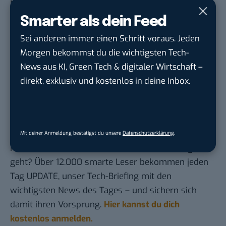
Klimaanlage
Smarter als dein Feed
Amazon-Verpackungen landen trotz Recycling-
Aufdruck oft auf Müllhalde
Sei anderen immer einen Schritt voraus. Jeden
Morgen bekommst du die wichtigsten Tech-
Studie offenbart: Darum kaufen viele keine E-
News aus KI, Green Tech & digitaler Wirtschaft –
Autos – Reichweite nicht das Problem
direkt, exklusiv und kostenlos in deine Inbox.
Aus Wasser und CO2: Start-up produziert
vegane „Butter“
Du möchtest nicht abgehängt werden
, wenn es um
Mit deiner Anmeldung bestätigst du unsere
Datenschutzerklärung
.
KI, Green Tech und die Tech-Themen von Morgen
geht? Über 12.000 smarte Leser bekommen jeden
Tag UPDATE, unser Tech-Briefing mit den
wichtigsten News des Tages – und sichern sich
damit ihren Vorsprung.
Hier kannst du dich
kostenlos anmelden.