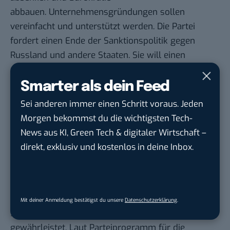
abbauen. Unternehmensgründungen sollen
vereinfacht und unterstützt werden. Die Partei
fordert einen Ende der Sanktionspolitik gegen
Russland und andere Staaten. Sie will einen
uneingeschränkten Handel mit allen Ländern
ermöglichen.
Smarter als dein Feed
Die AfD lehnt Maßnahmen im Kampf gegen den
Sei anderen immer einen Schritt voraus. Jeden
Klimawandel nicht nur ab, sie widerspricht
99
Morgen bekommst du die wichtigsten Tech-
Prozent der Wissenschaft,
indem sie ihn leugnet.
News aus KI, Green Tech & digitaler Wirtschaft –
Ein Tempolimit auf Autobahnen sowie Tempo 30
direkt, exklusiv und kostenlos in deine Inbox.
in Innenstädten soll es nicht geben.
Die AfD will den Klimaschutzplan 2050 beenden.
Ziel der Partei ist es, zu einer Energiepolitik
zurückkehren, die aus ihrer Sicht eine preiswerte,
Mit deiner Anmeldung bestätigst du unsere
Datenschutzerklärung
.
sichere und stabile Energieversorgung
gewährleistet. Laut Parteiprogramm für die