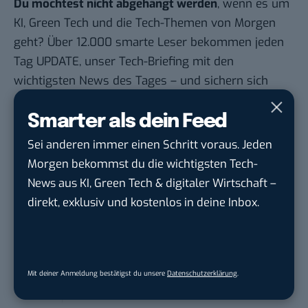
Du möchtest nicht abgehängt werden
, wenn es um
KI, Green Tech und die Tech-Themen von Morgen
geht? Über 12.000 smarte Leser bekommen jeden
Tag UPDATE, unser Tech-Briefing mit den
wichtigsten News des Tages – und sichern sich
damit ihren Vorsprung.
Hier kannst du dich
kostenlos anmelden.
Smarter als dein Feed
Sei anderen immer einen Schritt voraus. Jeden
STELLENANZEIGEN
Morgen bekommst du die wichtigsten Tech-
News aus KI, Green Tech & digitaler Wirtschaft –
Social Media Content Creator (m/w/d)
direkt, exklusiv und kostenlos in deine Inbox.
moveUP Media GmbH
in
Düsseldorf
Anforderungs- und Projektmanager
touristische...
Mit deiner Anmeldung bestätigst du unsere
Datenschutzerklärung
.
trendtours Holding GmbH
in
Eschborn